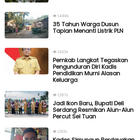
1,448x
35 Tahun Warga Dusun
Tapian Menanti Listrik PLN
1,423x
Pemkab Langkat Tegaskan
Pengunduran Diri Kadis
Pendidikan Murni Alasan
Keluarga
1,367x
Jadi Ikon Baru, Bupati Deli
Serdang Resmikan Alun-Alun
Percut Sei Tuan
1,192x
Kades Simungun Berdayakan