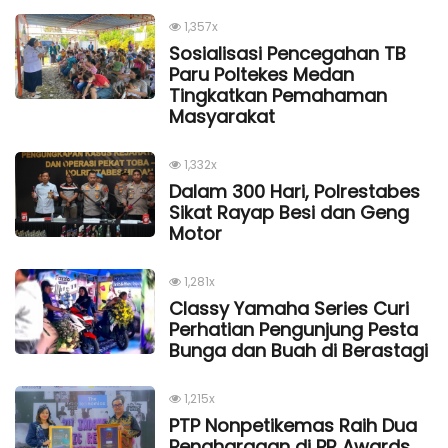
1,357x
Sosialisasi Pencegahan TB
Paru Poltekes Medan
Tingkatkan Pemahaman
Masyarakat
1,332x
Dalam 300 Hari, Polrestabes
Sikat Rayap Besi dan Geng
Motor
1,281x
Classy Yamaha Series Curi
Perhatian Pengunjung Pesta
Bunga dan Buah di Berastagi
1,215x
PTP Nonpetikemas Raih Dua
Penghargaan di PR Awards