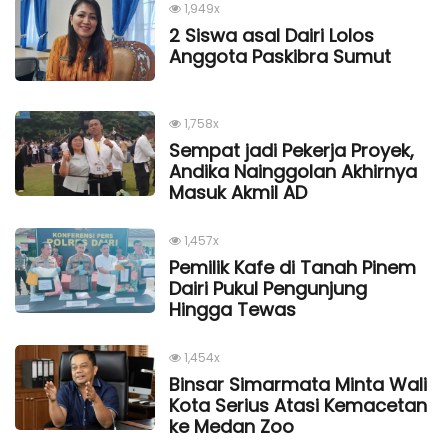
1,949x
2 Siswa asal Dairi Lolos
Anggota Paskibra Sumut
1,758x
Sempat jadi Pekerja Proyek,
Andika Nainggolan Akhirnya
Masuk Akmil AD
1,457x
Pemilik Kafe di Tanah Pinem
Dairi Pukul Pengunjung
Hingga Tewas
1,454x
Binsar Simarmata Minta Wali
Kota Serius Atasi Kemacetan
ke Medan Zoo