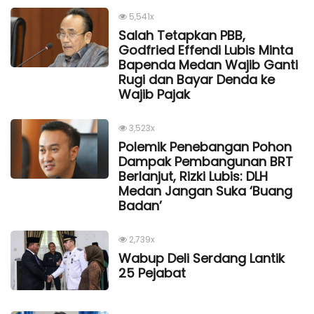
5,541x
Salah Tetapkan PBB,
Godfried Effendi Lubis Minta
Bapenda Medan Wajib Ganti
Rugi dan Bayar Denda ke
Wajib Pajak
3,523x
Polemik Penebangan Pohon
Dampak Pembangunan BRT
Berlanjut, Rizki Lubis: DLH
Medan Jangan Suka ‘Buang
Badan’
2,739x
Wabup Deli Serdang Lantik
25 Pejabat