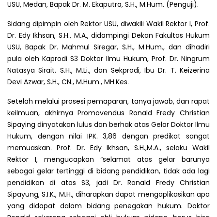
USU, Medan, Bapak Dr. M. Ekaputra, S.H., M.Hum. (Penguji).
Sidang dipimpin oleh Rektor USU, diwakili Wakil Rektor I, Prof.
Dr. Edy Ikhsan, S.H., M.A., didampingi Dekan Fakultas Hukum
USU, Bapak Dr. Mahmul Siregar, S.H., M.Hum., dan dihadiri
pula oleh Kaprodi S3 Doktor Ilmu Hukum, Prof. Dr. Ningrum
Natasya Sirait, S.H., M.Li., dan Sekprodi, Ibu Dr. T. Keizerina
Devi Azwar, S.H., CN., M.Hum., MH.Kes.
Setelah melalui prosesi pemaparan, tanya jawab, dan rapat
keilmuan, akhirnya Promovendus Ronald Fredy Christian
Sipaying dinyatakan lulus dan berhak atas Gelar Doktor Ilmu
Hukum, dengan nilai IPK. 3,86 dengan predikat sangat
memuaskan. Prof. Dr. Edy Ikhsan, S.H.,M.A., selaku Wakil
Rektor I, mengucapkan “selamat atas gelar barunya
sebagai gelar tertinggi di bidang pendidikan, tidak ada lagi
pendidikan di atas S3, jadi Dr. Ronald Fredy Christian
Sipayung, S.I.K., M.H., diharapkan dapat mengaplikasikan apa
yang didapat dalam bidang penegakan hukum. Doktor