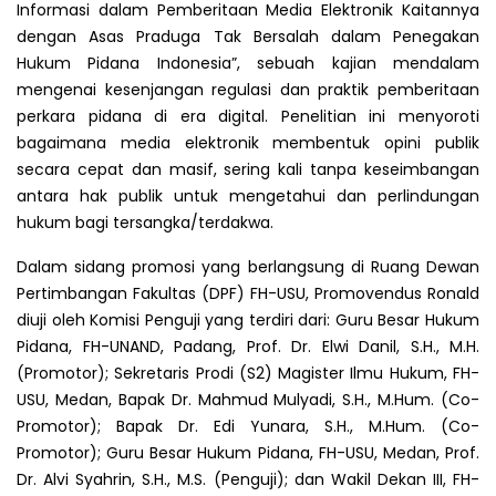
Informasi dalam Pemberitaan Media Elektronik Kaitannya
dengan Asas Praduga Tak Bersalah dalam Penegakan
Hukum Pidana Indonesia”, sebuah kajian mendalam
mengenai kesenjangan regulasi dan praktik pemberitaan
perkara pidana di era digital. Penelitian ini menyoroti
bagaimana media elektronik membentuk opini publik
secara cepat dan masif, sering kali tanpa keseimbangan
antara hak publik untuk mengetahui dan perlindungan
hukum bagi tersangka/terdakwa.
Dalam sidang promosi yang berlangsung di Ruang Dewan
Pertimbangan Fakultas (DPF) FH-USU, Promovendus Ronald
diuji oleh Komisi Penguji yang terdiri dari: Guru Besar Hukum
Pidana, FH-UNAND, Padang, Prof. Dr. Elwi Danil, S.H., M.H.
(Promotor); Sekretaris Prodi (S2) Magister Ilmu Hukum, FH-
USU, Medan, Bapak Dr. Mahmud Mulyadi, S.H., M.Hum. (Co-
Promotor); Bapak Dr. Edi Yunara, S.H., M.Hum. (Co-
Promotor); Guru Besar Hukum Pidana, FH-USU, Medan, Prof.
Dr. Alvi Syahrin, S.H., M.S. (Penguji); dan Wakil Dekan III, FH-