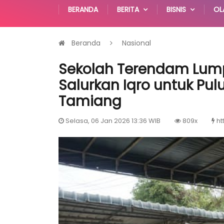
BERANDA
BERITA
BISNIS
OL
Beranda
Nasional
Sekolah Terendam Lump
Salurkan Iqro untuk Pul
Tamiang
Selasa, 06 Jan 2026 13:36 WIB
809x
ht