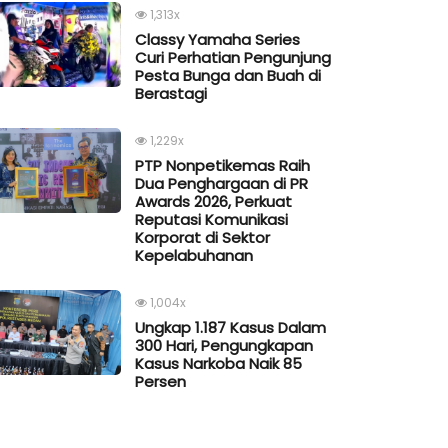
1,313x
Classy Yamaha Series
Curi Perhatian Pengunjung
Pesta Bunga dan Buah di
Berastagi
1,229x
PTP Nonpetikemas Raih
Dua Penghargaan di PR
Awards 2026, Perkuat
Reputasi Komunikasi
Korporat di Sektor
Kepelabuhanan
1,004x
Ungkap 1.187 Kasus Dalam
300 Hari, Pengungkapan
Kasus Narkoba Naik 85
Persen