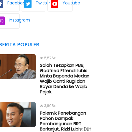
Facebook
Twitter
Youtube
Instagram
BERITA POPULER
5,576x
Salah Tetapkan PBB,
Godfried Effendi Lubis
Minta Bapenda Medan
Wajib Ganti Rugi dan
Bayar Denda ke Wajib
Pajak
3,608x
Polemik Penebangan
Pohon Dampak
Pembangunan BRT
Berlanjut, Rizki Lubis: DLH