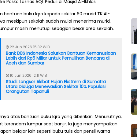
e Posko Laznas AQL Peduli di Masjid Al-Ikhlas.
n bantuan buku Iqro kepada sekitar 60 murid TK Al-
ahwa meskipun sekolah sudah mulai menerima murid,
lumpur masih menutupi sebagian besar area sekolah.
22 Jun 2026 15:32 WIB
Bank DBS Indonesia Salurkan Bantuan Kemanusiaan
Lebih dari Rp6 Miliar untuk Pemulihan Bencana di
Aceh dan Sumbar
10 Jun 2026 12:11 WIB
Studi: Longsor Akibat Hujan Ekstrem di Sumatra
Utara Diduga Menewaskan Sekitar 10% Populasi
Orangutan Tapanuli
rnya atas bantuan buku Iqro yang diberikan. Menurutnya,
ibat terendam lumpur saat banjir. Ia juga menyampaikan
 belajar lain seperti buku tulis dan pensil warna