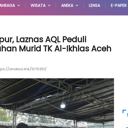
AHRAGA
WISATA
ANEKA
LENSA
E-PAPER
ur, Laznas AQL Peduli
uhan Murid TK Al-Ikhlas Aceh
tps://analisa.link/1070351/