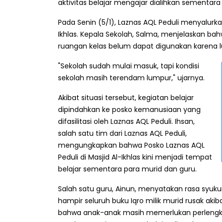
aktivitas belajar mengajar dialihkan sementara k
Pada Senin (5/1), Laznas AQL Peduli menyalurka
Ikhlas. Kepala Sekolah, Salma, menjelaskan b
ruangan kelas belum dapat digunakan karena 
"Sekolah sudah mulai masuk, tapi kondisi
sekolah masih terendam lumpur," ujarnya.
Akibat situasi tersebut, kegiatan belajar
dipindahkan ke posko kemanusiaan yang
difasilitasi oleh Laznas AQL Peduli. Ihsan,
salah satu tim dari Laznas AQL Peduli,
mengungkapkan bahwa Posko Laznas AQL
Peduli di Masjid Al-Ikhlas kini menjadi tempat
belajar sementara para murid dan guru.
Salah satu guru, Ainun, menyatakan rasa syuku
hampir seluruh buku Iqro milik murid rusak ak
bahwa anak-anak masih memerlukan perlengkapan