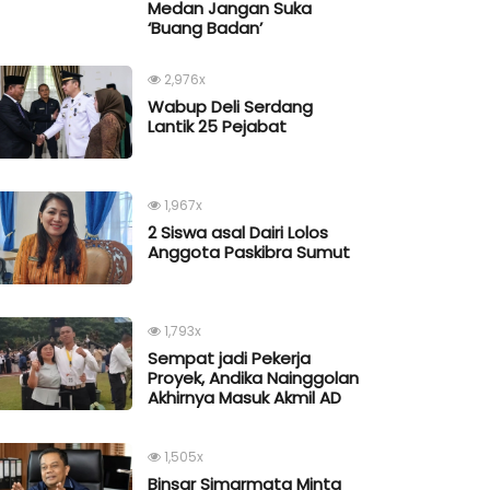
Medan Jangan Suka
‘Buang Badan’
2,976x
Wabup Deli Serdang
Lantik 25 Pejabat
1,967x
2 Siswa asal Dairi Lolos
Anggota Paskibra Sumut
1,793x
Sempat jadi Pekerja
Proyek, Andika Nainggolan
Akhirnya Masuk Akmil AD
1,505x
Binsar Simarmata Minta