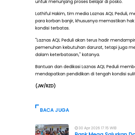
untuk menunjang proses belajar di posko.
Lathiful Hakim, tim media Laznas AQL Pedul
para korban banjir, khususnya memastikan ha
kondisi terbatas.
"Laznas AQL Peduli akan terus hadir mendamp
pemenuhan kebutuhan darurat, tetapi juga mem
dalam keterbatasan," katanya.
Bantuan dan dedikasi Laznas AQL Peduli membe
mendapatkan pendidikan di tengah kondisi sulit
(JW/RZD)
BACA JUGA
30 Apr 2026 17:15 WIB
Bank Mega Salurkan D