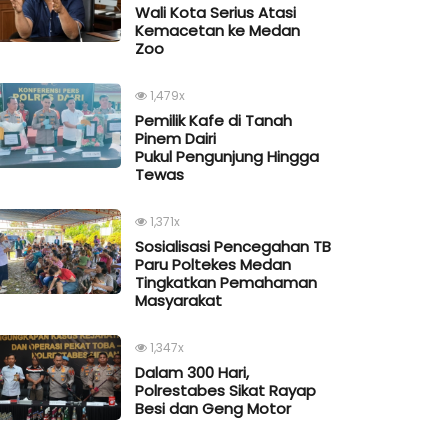
Wali Kota Serius Atasi
Kemacetan ke Medan
Zoo
1,479x
Pemilik Kafe di Tanah
Pinem Dairi
Pukul Pengunjung Hingga
Tewas
1,371x
Sosialisasi Pencegahan TB
Paru Poltekes Medan
Tingkatkan Pemahaman
Masyarakat
1,347x
Dalam 300 Hari,
Polrestabes Sikat Rayap
Besi dan Geng Motor