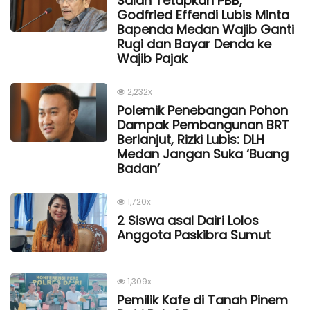
Salah Tetapkan PBB,
Godfried Effendi Lubis Minta
Bapenda Medan Wajib Ganti
Rugi dan Bayar Denda ke
Wajib Pajak
2,232x
Polemik Penebangan Pohon
Dampak Pembangunan BRT
Berlanjut, Rizki Lubis: DLH
Medan Jangan Suka ‘Buang
Badan’
1,720x
2 Siswa asal Dairi Lolos
Anggota Paskibra Sumut
1,309x
Pemilik Kafe di Tanah Pinem