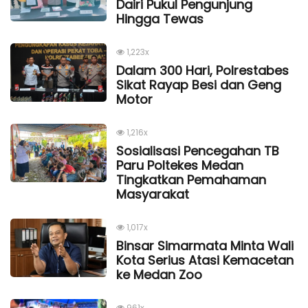
Dairi Pukul Pengunjung
Hingga Tewas
1,223x
Dalam 300 Hari, Polrestabes
Sikat Rayap Besi dan Geng
Motor
1,216x
Sosialisasi Pencegahan TB
Paru Poltekes Medan
Tingkatkan Pemahaman
Masyarakat
1,017x
Binsar Simarmata Minta Wali
Kota Serius Atasi Kemacetan
ke Medan Zoo
961x