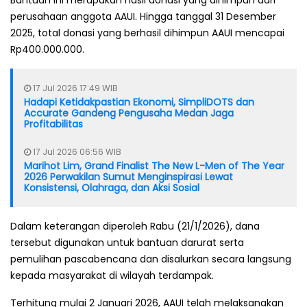
Bantuan ini merupakan hasil donasi yang dihimpun dari
perusahaan anggota AAUI. Hingga tanggal 31 Desember
2025, total donasi yang berhasil dihimpun AAUI mencapai
Rp400.000.000.
17 Jul 2026 17:49 WIB
Hadapi Ketidakpastian Ekonomi, SimpliDOTS dan
Accurate Gandeng Pengusaha Medan Jaga
Profitabilitas
17 Jul 2026 06:56 WIB
Marihot Lim, Grand Finalist The New L-Men of The Year
2026 Perwakilan Sumut Menginspirasi Lewat
Konsistensi, Olahraga, dan Aksi Sosial
Dalam keterangan diperoleh Rabu (21/1/2026), dana
tersebut digunakan untuk bantuan darurat serta
pemulihan pascabencana dan disalurkan secara langsung
kepada masyarakat di wilayah terdampak.
Terhitung mulai 2 Januari 2026, AAUI telah melaksanakan