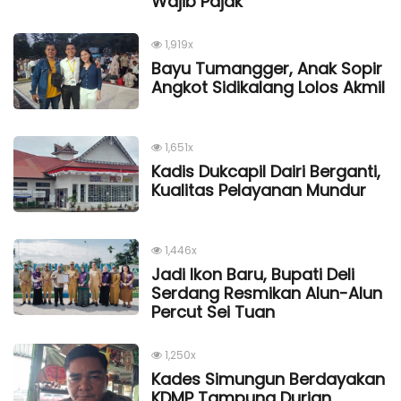
Wajib Pajak
1,919x
Bayu Tumangger, Anak Sopir
Angkot Sidikalang Lolos Akmil
1,651x
Kadis Dukcapil Dairi Berganti,
Kualitas Pelayanan Mundur
1,446x
Jadi Ikon Baru, Bupati Deli
Serdang Resmikan Alun-Alun
Percut Sei Tuan
1,250x
Kades Simungun Berdayakan
KDMP Tampung Durian