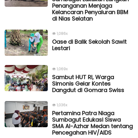
Penanganan Menjaga
Kelancaran Penyaluran BBM
di Nias Selatan
1,086x
Oase di Balik Sekolah Sawit
Lestari
1,069x
Sambut HUT RI, Warga
Simonis Gelar Kontes
Dangdut di Gomara Swiss
1,036x
Pertamina Patra Niaga
Sumbagut Edukasi Siswa
SMA Al-Azhar Medan tentang
Pencegahan HIV/AIDS