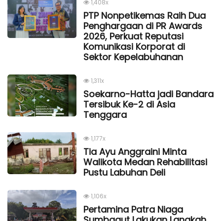
1,408x
PTP Nonpetikemas Raih Dua
Penghargaan di PR Awards
2026, Perkuat Reputasi
Komunikasi Korporat di
Sektor Kepelabuhanan
1,311x
Soekarno-Hatta jadi Bandara
Tersibuk Ke-2 di Asia
Tenggara
1,177x
Tia Ayu Anggraini Minta
Walikota Medan Rehabilitasi
Pustu Labuhan Deli
1,106x
Pertamina Patra Niaga
Sumbagut Lakukan Langkah