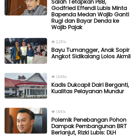
Salah Tetapkan PBB,
Godfried Effendi Lubis Minta
Bapenda Medan Wajib Ganti
Rugi dan Bayar Denda ke
Wajib Pajak
2,251x
Bayu Tumangger, Anak Sopir
Angkot Sidikalang Lolos Akmil
1,946x
Kadis Dukcapil Dairi Berganti,
Kualitas Pelayanan Mundur
1,941x
Polemik Penebangan Pohon
Dampak Pembangunan BRT
Berlanjut, Rizki Lubis: DLH