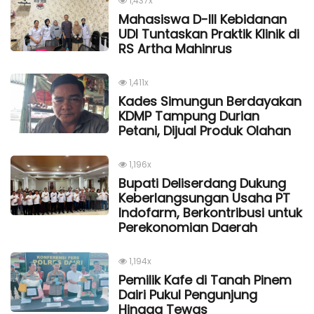
1,437x
Mahasiswa D-III Kebidanan
UDI Tuntaskan Praktik Klinik di
RS Artha Mahinrus
1,411x
Kades Simungun Berdayakan
KDMP Tampung Durian
Petani, Dijual Produk Olahan
1,196x
Bupati Deliserdang Dukung
Keberlangsungan Usaha PT
Indofarm, Berkontribusi untuk
Perekonomian Daerah
1,194x
Pemilik Kafe di Tanah Pinem
Dairi Pukul Pengunjung
Hingga Tewas