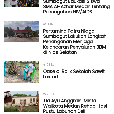
Sumbagut Edukasi Siswa
SMA Al-Azhar Medan tentang
Pencegahan HIV/AIDS
891x
Pertamina Patra Niaga
Sumbagut Lakukan Langkah
Penanganan Menjaga
Kelancaran Penyaluran BBM
di Nias Selatan
783x
Oase di Balik Sekolah Sawit
Lestari
782x
Tia Ayu Anggraini Minta
Walikota Medan Rehabilitasi
Pustu Labuhan Deli