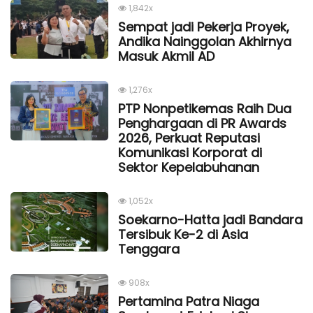
1,842x
Sempat jadi Pekerja Proyek,
Andika Nainggolan Akhirnya
Masuk Akmil AD
1,276x
PTP Nonpetikemas Raih Dua
Penghargaan di PR Awards
2026, Perkuat Reputasi
Komunikasi Korporat di
Sektor Kepelabuhanan
1,052x
Soekarno-Hatta jadi Bandara
Tersibuk Ke-2 di Asia
Tenggara
908x
Pertamina Patra Niaga