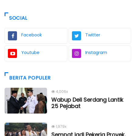
SOCIAL
Facebook
Twitter
Youtube
Instagram
BERITA POPULER
4,006x
Wabup Deli Serdang Lantik
25 Pejabat
1,979x
Sempat jadi Pekerja Proyek,