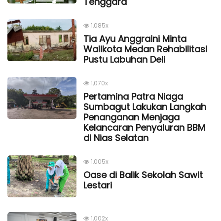
Tenggara
1,085x
Tia Ayu Anggraini Minta
Walikota Medan Rehabilitasi
Pustu Labuhan Deli
1,070x
Pertamina Patra Niaga
Sumbagut Lakukan Langkah
Penanganan Menjaga
Kelancaran Penyaluran BBM
di Nias Selatan
1,005x
Oase di Balik Sekolah Sawit
Lestari
1,002x