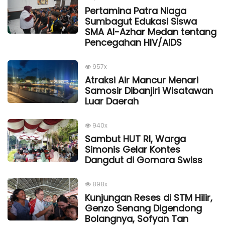
Pertamina Patra Niaga
Sumbagut Edukasi Siswa
SMA Al-Azhar Medan tentang
Pencegahan HIV/AIDS
957x
Atraksi Air Mancur Menari
Samosir Dibanjiri Wisatawan
Luar Daerah
940x
Sambut HUT RI, Warga
Simonis Gelar Kontes
Dangdut di Gomara Swiss
898x
Kunjungan Reses di STM Hilir,
Genzo Senang Digendong
Bolangnya, Sofyan Tan