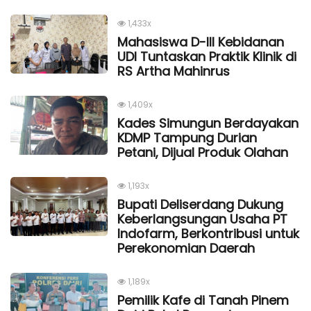
1,433x
Mahasiswa D-III Kebidanan
UDI Tuntaskan Praktik Klinik di
RS Artha Mahinrus
1,409x
Kades Simungun Berdayakan
KDMP Tampung Durian
Petani, Dijual Produk Olahan
1,193x
Bupati Deliserdang Dukung
Keberlangsungan Usaha PT
Indofarm, Berkontribusi untuk
Perekonomian Daerah
1,189x
Pemilik Kafe di Tanah Pinem