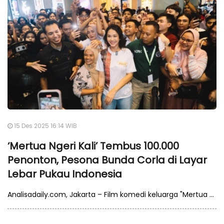
15 Des 2025 16:14 WIB
‘Mertua Ngeri Kali’ Tembus 100.000
Penonton, Pesona Bunda Corla di Layar
Lebar Pukau Indonesia
Analisadaily.com, Jakarta – Film komedi keluarga "Mertua ...