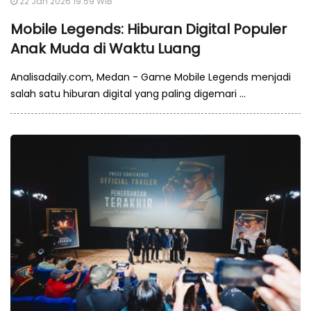
22 Jan 2026 19:59 WIB
Mobile Legends: Hiburan Digital Populer
Anak Muda di Waktu Luang
Analisadaily.com, Medan - Game Mobile Legends menjadi
salah satu hiburan digital yang paling digemari ...