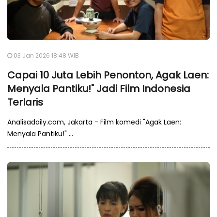
03 Jan 2026 18:48 WIB
Capai 10 Juta Lebih Penonton, Agak Laen:
Menyala Pantiku!" Jadi Film Indonesia
Terlaris
Analisadaily.com, Jakarta - Film komedi "Agak Laen:
Menyala Pantiku!" ...