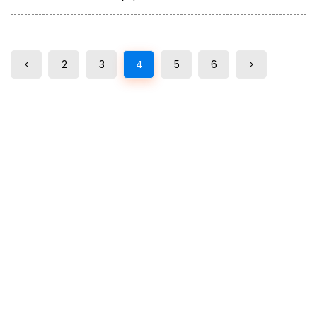
2
3
4
5
6