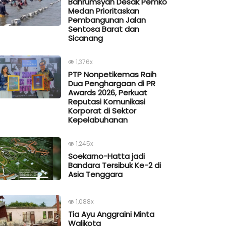
Bahrumsyah Desak Pemko
Medan Prioritaskan
Pembangunan Jalan
Sentosa Barat dan
Sicanang
1,376x
PTP Nonpetikemas Raih
Dua Penghargaan di PR
Awards 2026, Perkuat
Reputasi Komunikasi
Korporat di Sektor
Kepelabuhanan
1,245x
Soekarno-Hatta jadi
Bandara Tersibuk Ke-2 di
Asia Tenggara
1,088x
Tia Ayu Anggraini Minta
Walikota