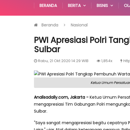
BERANDA
BERITA
BISNIS
OL
Beranda
Nasional
PWI Apresiasi Polri T
Sulbar
Rabu, 21 Okt 2020 14:29 WIB
1,854x
htt
Ketua Umum Persatuan 
Analisadaily.com, Jakarta -
Ketua Umum Persatu
mengapresiasi Tim Gabungan Polri mengungk
Sulbar.
"Saya sangat mengapresiasi begitu cepatnya
Laira," ujar Atal dalam keterangan persnya, Rabu