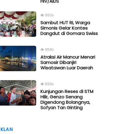
HIV/AIDS
960x
Sambut HUT RI, Warga
Simonis Gelar Kontes
Dangdut di Gomara Swiss
958x
Atraksi Air Mancur Menari
Samosir Dibanjiri
Wisatawan Luar Daerah
899x
Kunjungan Reses di STM
Hilir, Genzo Senang
Digendong Bolangnya,
Sofyan Tan Ginting
IKLAN