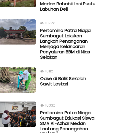
Medan Rehabilitasi Pustu
Labuhan Deli
1,072x
Pertamina Patra Niaga
Sumbagut Lakukan
Langkah Penanganan
Menjaga Kelancaran
Penyaluran BBM di Nias
Selatan
1,011x
Oase di Balik Sekolah
Sawit Lestari
1,003x
Pertamina Patra Niaga
Sumbagut Edukasi Siswa
SMA Al-Azhar Medan
tentang Pencegahan