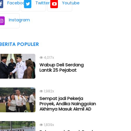
Facebook
Twitter
Youtube
Instagram
BERITA POPULER
4,017x
Wabup Deli Serdang
Lantik 25 Pejabat
1,982x
Sempat jadi Pekerja
Proyek, Andika Nainggolan
Akhirnya Masuk Akmil AD
1,839x