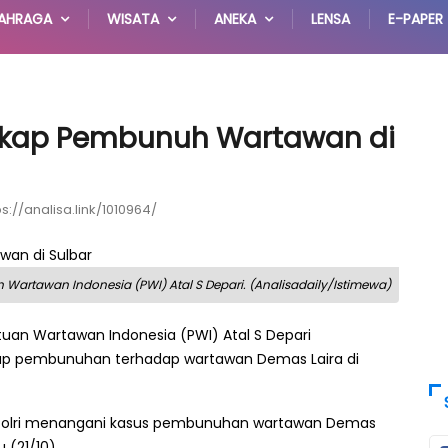
AHRAGA
WISATA
ANEKA
LENSA
E-PAPER
angkap Pembunuh Wartawan di
ps://analisa.link/1010964/
Wartawan Indonesia (PWI) Atal S Depari. (Analisadaily/Istimewa)
an Wartawan Indonesia (PWI) Atal S Depari
ap pembunuhan terhadap wartawan Demas Laira di
 Polri menangani kasus pembunuhan wartawan Demas
 (21/10).