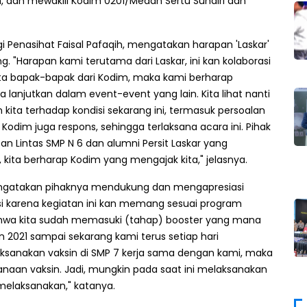
ih, dan mewakili Kodim 0201/Medan Sertu Suhairi dan
gi Penasihat Faisal Pafaqih, mengatakan harapan 'Laskar'
ng. "Harapan kami terutama dari Laskar, ini kan kolaborasi
rta bapak-bapak dari Kodim, maka kami berharap
ita lanjutkan dalam event-event yang lain. Kita lihat nanti
 kita terhadap kondisi sekarang ini, termasuk persoalan
 Kodim juga respons, sehingga terlaksana acara ini. Pihak
an Lintas SMP N 6 dan alumni Persit Laskar yang
kita berharap Kodim yang mengajak kita," jelasnya.
mengatakan pihaknya mendukung dan mengapresiasi
si karena kegiatan ini kan memang sesuai program
hwa kita sudah memasuki (tahap) booster yang mana
n 2021 sampai sekarang kami terus setiap hari
sanakan vaksin di SMP 7 kerja sama dengan kami, maka
ksanaan vaksin. Jadi, mungkin pada saat ini melaksanakan
 melaksanakan," katanya.