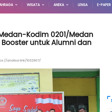
AHRAGA
WISATA
ANEKA
LENSA
E-PAPER
r Medan-Kodim 0201/Medan
i Booster untuk Alumni dan
ps://analisa.link/1032907/