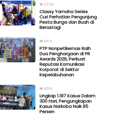
1,074x
Classy Yamaha Series
Curi Perhatian Pengunjung
Pesta Bunga dan Buah di
Berastagi
967x
PTP Nonpetikemas Raih
Dua Penghargaan di PR
Awards 2026, Perkuat
Reputasi Komunikasi
Korporat di Sektor
Kepelabuhanan
930x
Ungkap 1.187 Kasus Dalam
300 Hari, Pengungkapan
Kasus Narkoba Naik 85
Persen