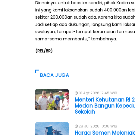
Dirincinya, untuk booster sendiri, pihak Kodim
ini yang kami laksanakan, sudah 400.000an lebih 
sekitar 200.000an sudah ada. Karena kita suda
Jadi setiap ada dukungan, langsung kami laksan
swalayan, tempat-tempat keramaian termasuk
sama-sama membantu," tambahnya.
(REL/BR)
BACA JUGA
01 Agt 2026 17:45 WIB
Menteri Kehutanan RI 
Medan Bangun Kepedu
Sekolah
28 Jul 2026 10:36 WIB
Harga Semen Melonjak 