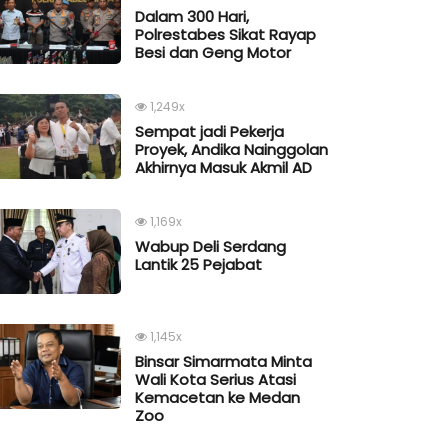
Dalam 300 Hari,
Polrestabes Sikat Rayap
Besi dan Geng Motor
1,249x
Sempat jadi Pekerja
Proyek, Andika Nainggolan
Akhirnya Masuk Akmil AD
1,169x
Wabup Deli Serdang
Lantik 25 Pejabat
1,145x
Binsar Simarmata Minta
Wali Kota Serius Atasi
Kemacetan ke Medan
Zoo