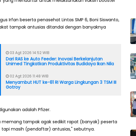
ar yang mendaftar untuk melaksanakan vaksin booster
us Irfan beserta penasehat Lintas SMP 6, Boni Siswanto,
akat tampak antusias ditandai dengan banyaknya
03 Agt 2026 14:52 WIB
Dari RAS ke Auto Feeder: Inovasi Berkelanjutan
Unimed Tingkatkan Produktivitas Budidaya Ikan Nila
02 Agt 2026 11:48 WIB
Menyambut HUT ke-81 RI Warga Lingkungan 3 TSM III
Gotroy
igunakan adalah Pfizer.
a memang tampak agak sedikit rapat (banyak) peserta
tapi masih (pendaftar) antusias," sebutnya.