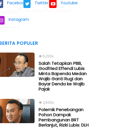
Facebook
Twitter
Youtube
Instagram
BERITA POPULER
5,230x
Salah Tetapkan PBB,
Godfried Effendi Lubis
Minta Bapenda Medan
Wajib Ganti Rugi dan
Bayar Denda ke Wajib
Pajak
2,606x
Polemik Penebangan
Pohon Dampak
Pembangunan BRT
Berlanjut, Rizki Lubis: DLH