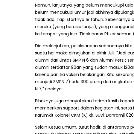
Namun, lanjutnya, yang belum mencukupi usia
belum mencukupi umur jadi akhirnya dipulangk
tidak ada. Tapi startnya 18 tahun. Sebenarnya
mereka (yang berusia lanjut), yang menggunaka
ke tempat yang lain. Tidak harus Pfizer semua (
Dia melanjutkan, pelaksanaan sebenarnya kita
suatu hal maka dimajukan di akhir Juli. "Jadi c
alumni dari Lintas SMP N 6 dan Alumni Persit s
alumni terdaftar 90an yang sudah masuk 120an
karena panitia vaksin belakangan. Kita sekaran
menjadi SMPN 7) ada 390 orang dari angkata
N 7," rincinya.
Pihaknya juga menyatakan terima kasih kepad
memberikan support dalam kegiatan ini, serta 
Karumkit Kolonel CKM (K) dr. Suvi, Danramil 020
Selain Ketua umum, turut hadir, di antaranya pe