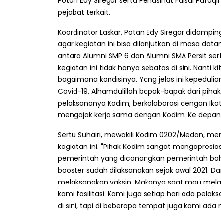
Potan Edy Siregar serta Penasihat Faisal Pafaq
pejabat terkait.
Koordinator Laskar, Potan Edy Siregar didampin
agar kegiatan ini bisa dilanjutkan di masa data
antara Alumni SMP 6 dan Alumni SMA Persit se
kegiatan ini tidak hanya sebatas di sini. Nanti k
bagaimana kondisinya. Yang jelas ini kepedulian
Covid-19. Alhamdulillah bapak-bapak dari pihak
pelaksananya Kodim, berkolaborasi dengan Ikat
mengajak kerja sama dengan Kodim. Ke depan, 
Sertu Suhairi, mewakili Kodim 0202/Medan, 
kegiatan ini. "Pihak Kodim sangat mengapresia
pemerintah yang dicanangkan pemerintah ba
booster sudah dilaksanakan sejak awal 2021. Da
melaksanakan vaksin. Makanya saat mau melak
kami fasilitasi. Kami juga setiap hari ada pela
di sini, tapi di beberapa tempat juga kami ada