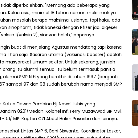
 tidak diperbolehkan. "Memang ada beberapa yang
an. Kalau usia, minimal 18 tahun namun maksimalnya
 bukan masalah berapa maksimal usianya, tapi kalau ada
n sinopharm, tidak koneksi dengan Pfizer jadi digeser
vaksin 1/vaksin 2), sinovac boleh," paparnya.
 ingin buat di menjelang Agustus mendatang tapi karena
uma 1 hari saja. Sasaran utama (vaksinasi booster) adalah
erta masyarakat umum sekitar. Untuk sekarang, jumlah
 orang itu alumni semua. Itu belum termasuk panitia
g, alumni SMP N 6 yang berakhir di tahun 1997 (berganti
n 67 sampai 97 dan 98 sudah berubah nama menjadi SMP
a Ketua Dewan Pembina Hj. Nawal Lubis yang
Dandim 0201/Medan. Kolonel Inf. Ferry Muzawwad SIP MSi.,
1 - 01/ MP. Kapten CZI Abdul Halim Pasaribu dan lainnya.
nasehat Lintas SMP 6, Boni Siswanto, Koordinator Laskar,