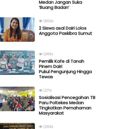
Medan Jangan Suka
‘Buang Badan’
1,804x
2 Siswa asal Dairi Lolos
Anggota Paskibra Sumut
1,365x
Pemilik Kafe di Tanah
Pinem Dairi
Pukul Pengunjung Hingga
Tewas
1,271x
Sosialisasi Pencegahan TB
Paru Poltekes Medan
Tingkatkan Pemahaman
Masyarakat
1,264x