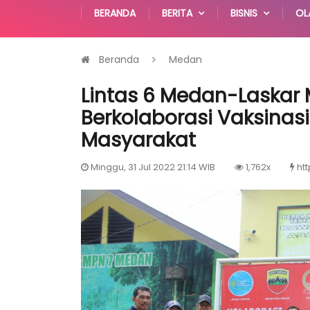
BERANDA
BERITA
BISNIS
OL
Beranda
Medan
Lintas 6 Medan-Laska
Berkolaborasi Vaksinas
Masyarakat
Minggu, 31 Jul 2022 21:14 WIB
1,762x
htt