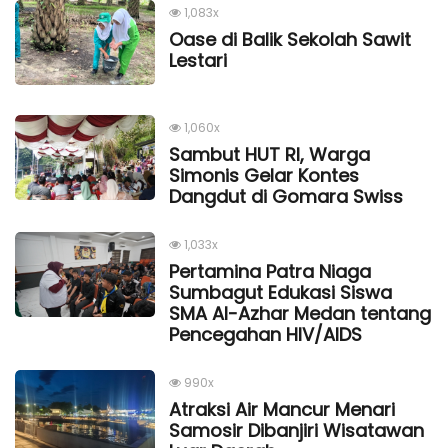
1,083x
Oase di Balik Sekolah Sawit
Lestari
1,060x
Sambut HUT RI, Warga
Simonis Gelar Kontes
Dangdut di Gomara Swiss
1,033x
Pertamina Patra Niaga
Sumbagut Edukasi Siswa
SMA Al-Azhar Medan tentang
Pencegahan HIV/AIDS
990x
Atraksi Air Mancur Menari
Samosir Dibanjiri Wisatawan