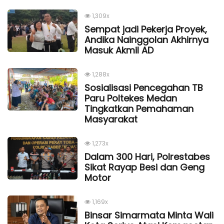
1,309x
Sempat jadi Pekerja Proyek,
Andika Nainggolan Akhirnya
Masuk Akmil AD
1,288x
Sosialisasi Pencegahan TB
Paru Poltekes Medan
Tingkatkan Pemahaman
Masyarakat
1,273x
Dalam 300 Hari, Polrestabes
Sikat Rayap Besi dan Geng
Motor
1,169x
Binsar Simarmata Minta Wali