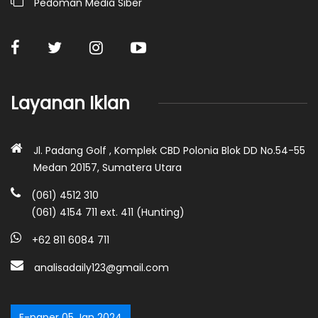
Pedoman Media Siber
Layanan Iklan
Jl. Padang Golf , Komplek CBD Polonia Blok DD No.54-55
Medan 20157, Sumatera Utara
(061) 4512 310
(061) 4154 711 ext. 411 (Hunting)
+62 811 6084 711
analisadaily123@gmail.com
E-paper 05 Jan 2024