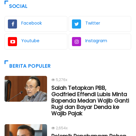
SOCIAL
Facebook
Twitter
Youtube
Instagram
BERITA POPULER
5,276x
Salah Tetapkan PBB,
Godfried Effendi Lubis Minta
Bapenda Medan Wajib Ganti
Rugi dan Bayar Denda ke
Wajib Pajak
2,654x