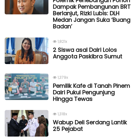
Polemik Penebangan Pohon
Dampak Pembangunan BRT
Berlanjut, Rizki Lubis: DLH
Medan Jangan Suka ‘Buang
Badan’
1,821x
2 Siswa asal Dairi Lolos
Anggota Paskibra Sumut
1,379x
Pemilik Kafe di Tanah Pinem
Dairi Pukul Pengunjung
Hingga Tewas
1,318x
Wabup Deli Serdang Lantik
25 Pejabat