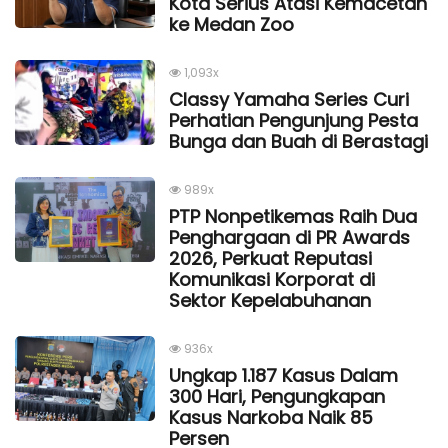
Kota Serius Atasi Kemacetan
ke Medan Zoo
1,093x
Classy Yamaha Series Curi
Perhatian Pengunjung Pesta
Bunga dan Buah di Berastagi
989x
PTP Nonpetikemas Raih Dua
Penghargaan di PR Awards
2026, Perkuat Reputasi
Komunikasi Korporat di
Sektor Kepelabuhanan
936x
Ungkap 1.187 Kasus Dalam
300 Hari, Pengungkapan
Kasus Narkoba Naik 85
Persen