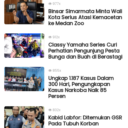
977x
Binsar Simarmata Minta Wali
Kota Serius Atasi Kemacetan
ke Medan Zoo
912x
Classy Yamaha Series Curi
Perhatian Pengunjung Pesta
Bunga dan Buah di Berastagi
855x
Ungkap 1.187 Kasus Dalam
300 Hari, Pengungkapan
Kasus Narkoba Naik 85
Persen
832x
Kabid Labfor: Ditemukan GSR
Pada Tubuh Korban