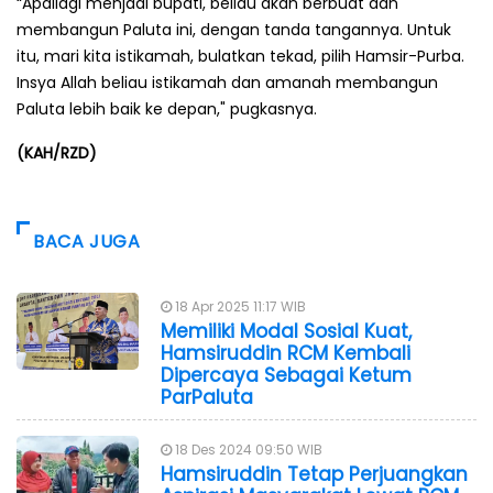
“Apallagi menjadi bupati, beliau akan berbuat dan
membangun Paluta ini, dengan tanda tangannya. Untuk
itu, mari kita istikamah, bulatkan tekad, pilih Hamsir-Purba.
Insya Allah beliau istikamah dan amanah membangun
Paluta lebih baik ke depan," pugkasnya.
(KAH/RZD)
BACA JUGA
18 Apr 2025 11:17 WIB
Memiliki Modal Sosial Kuat,
Hamsiruddin RCM Kembali
Dipercaya Sebagai Ketum
ParPaluta
18 Des 2024 09:50 WIB
Hamsiruddin Tetap Perjuangkan