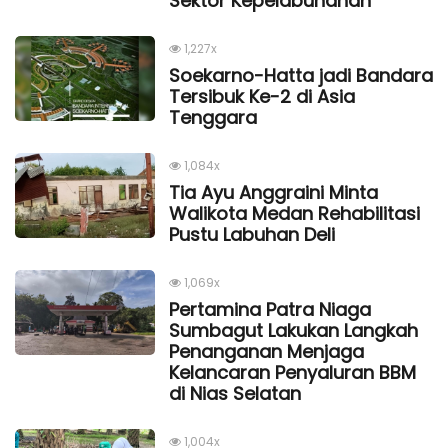
Sektor Kepelabuhanan
1,227x
Soekarno-Hatta jadi Bandara
Tersibuk Ke-2 di Asia
Tenggara
1,084x
Tia Ayu Anggraini Minta
Walikota Medan Rehabilitasi
Pustu Labuhan Deli
1,069x
Pertamina Patra Niaga
Sumbagut Lakukan Langkah
Penanganan Menjaga
Kelancaran Penyaluran BBM
di Nias Selatan
1,004x