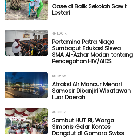
Oase di Balik Sekolah Sawit
Lestari
1,001x
Pertamina Patra Niaga
Sumbagut Edukasi Siswa
SMA Al-Azhar Medan tentang
Pencegahan HIV/AIDS
956x
Atraksi Air Mancur Menari
Samosir Dibanjiri Wisatawan
Luar Daerah
935x
Sambut HUT RI, Warga
Simonis Gelar Kontes
Dangdut di Gomara Swiss