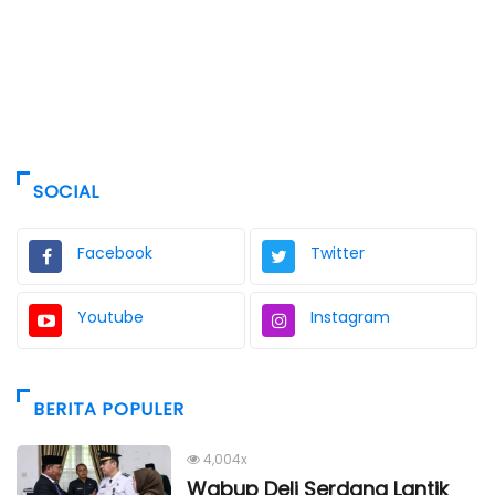
SOCIAL
Facebook
Twitter
Youtube
Instagram
BERITA POPULER
4,004x
Wabup Deli Serdang Lantik