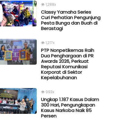
1,288x
Classy Yamaha Series
Curi Perhatian Pengunjung
Pesta Bunga dan Buah di
Berastagi
1,217x
PTP Nonpetikemas Raih
Dua Penghargaan di PR
Awards 2026, Perkuat
Reputasi Komunikasi
Korporat di Sektor
Kepelabuhanan
993x
Ungkap 1.187 Kasus Dalam
300 Hari, Pengungkapan
Kasus Narkoba Naik 85
Persen