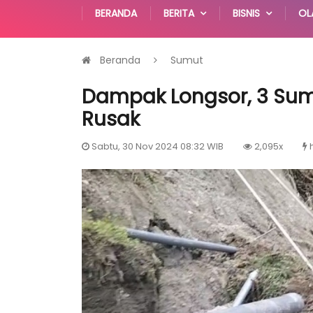
BERANDA
BERITA
BISNIS
OL
Beranda
Sumut
Dampak Longsor, 3 Sumb
Rusak
Sabtu, 30 Nov 2024 08:32 WIB
2,095x