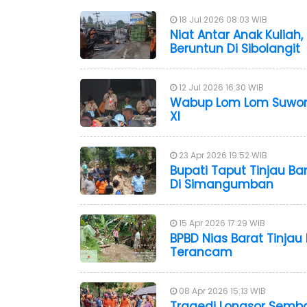
18 Jul 2026 08:03 WIB
Niat Antar Anak Kuliah
Beruntun Di Sibolangit
12 Jul 2026 16:30 WIB
Wabup Lom Lom Suwon
XI
23 Apr 2026 19:52 WIB
Bupati Taput Tinjau Ba
Di Simangumban
15 Apr 2026 17:29 WIB
BPBD Nias Barat Tinja
Terancam
08 Apr 2026 15:13 WIB
Tragedi Longsor Semba