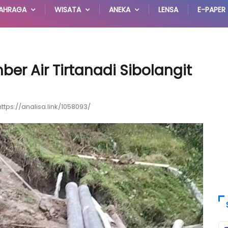
AHRAGA
WISATA
ANEKA
LENSA
E-PAPER
er Air Tirtanadi Sibolangit
https://analisa.link/1058093/