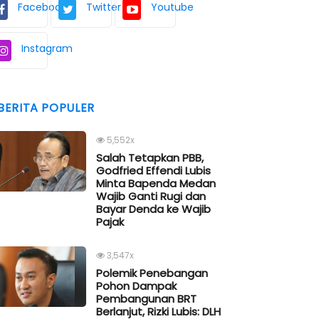
Facebook
Twitter
Youtube
Instagram
BERITA POPULER
5,552x
Salah Tetapkan PBB,
Godfried Effendi Lubis
Minta Bapenda Medan
Wajib Ganti Rugi dan
Bayar Denda ke Wajib
Pajak
3,547x
Polemik Penebangan
Pohon Dampak
Pembangunan BRT
Berlanjut, Rizki Lubis: DLH