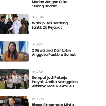
Medan Jangan Suka
‘Buang Badan’
2,828x
Wabup Deli Serdang
Lantik 25 Pejabat
1,957x
2 Siswa asal Dairi Lolos
Anggota Paskibra Sumut
1,772x
Sempat jadi Pekerja
Proyek, Andika Nainggolan
Akhirnya Masuk Akmil AD
1,475x
Binsar Simarmata Minta