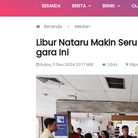
BERANDA
BERITA
BISNIS
OL
Beranda
Medan
Libur Nataru Makin Seru
gara Ini
Rabu, 11 Des 2024 20:17 WIB
1,104x
http