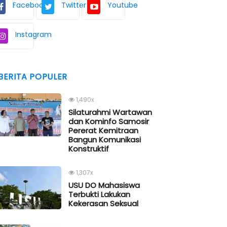
Facebook
Twitter
Youtube
Instagram
BERITA POPULER
1,490x
Silaturahmi Wartawan
dan Kominfo Samosir
Pererat Kemitraan
Bangun Komunikasi
Konstruktif
1,307x
USU DO Mahasiswa
Terbukti Lakukan
Kekerasan Seksual