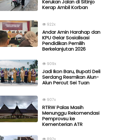
Kerukan Jalan di Sitinjo
Kerap Ambil Korban
922x
Andar Amin Harahap dan
KPU Gelar Sosialisasi
Pendidikan Pemilih
Berkelanjutan 2026
909x
Jadi Ikon Baru, Bupati Deli
Serdang Resmikan Alun-
Alun Percut Sei Tuan
907x
RTRW Palas Masih
Menunggu Rekomendasi
Pemprovsu ke
Kementerian ATR
892x