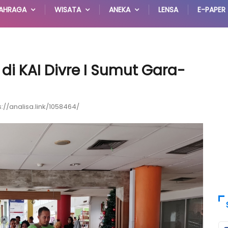
AHRAGA
WISATA
ANEKA
LENSA
E-PAPER
 di KAI Divre I Sumut Gara-
s://analisa.link/1058464/