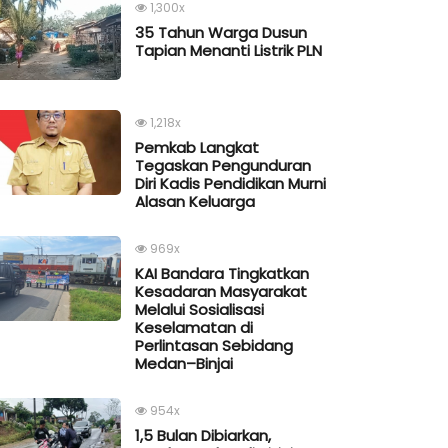
1,300x
35 Tahun Warga Dusun
Tapian Menanti Listrik PLN
1,218x
Pemkab Langkat
Tegaskan Pengunduran
Diri Kadis Pendidikan Murni
Alasan Keluarga
969x
KAI Bandara Tingkatkan
Kesadaran Masyarakat
Melalui Sosialisasi
Keselamatan di
Perlintasan Sebidang
Medan–Binjai
954x
1,5 Bulan Dibiarkan,