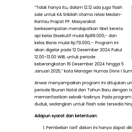
“Tidak hanya itu, dalam 12.12 ada juga flash
sale untuk KA Sribilah Utama relasi Medan-
Rantau Prapat PP. Masyarakat
berkesempatan mendapatkan tiket kereta
api kelas Eksekutif mulai Rp89.000,- dan
kelas Bisnis mulai Rp79.000,-. Program ini
akan digelar pada 12 Desember 2024 Pukul
12.00-13.00 WIB, untuk periode
keberangkatan 16 Desember 2024 hingga 5
Januari 2025,” kata Manager Humas Divre I Sumut
Anwar menyampaikan program ini ditujukan u
periode liburan Natal dan Tahun Baru dengan t
memanfaatkan sebaik-baiknya. Pada program 
duduk, sedangkan untuk flash sale tersedia hi
Adapun syarat dan ketentuan:
Pembelian tarif diskon ini hanya dapat d