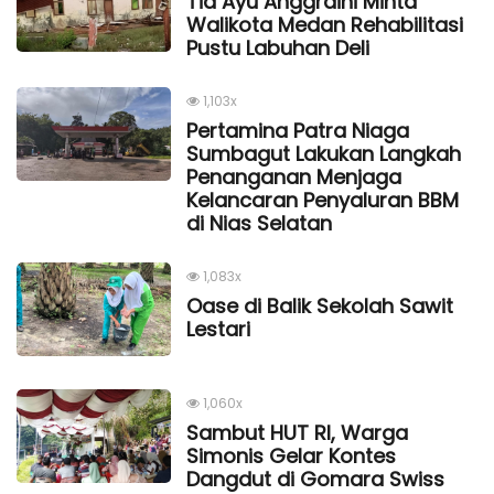
Tia Ayu Anggraini Minta
Walikota Medan Rehabilitasi
Pustu Labuhan Deli
1,103x
Pertamina Patra Niaga
Sumbagut Lakukan Langkah
Penanganan Menjaga
Kelancaran Penyaluran BBM
di Nias Selatan
1,083x
Oase di Balik Sekolah Sawit
Lestari
1,060x
Sambut HUT RI, Warga
Simonis Gelar Kontes
Dangdut di Gomara Swiss