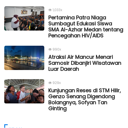
1,033x
Pertamina Patra Niaga
Sumbagut Edukasi Siswa
SMA Al-Azhar Medan tentang
Pencegahan HIV/AIDS
990x
Atraksi Air Mancur Menari
Samosir Dibanjiri Wisatawan
Luar Daerah
929x
Kunjungan Reses di STM Hilir,
Genzo Senang Digendong
Bolangnya, Sofyan Tan
Ginting