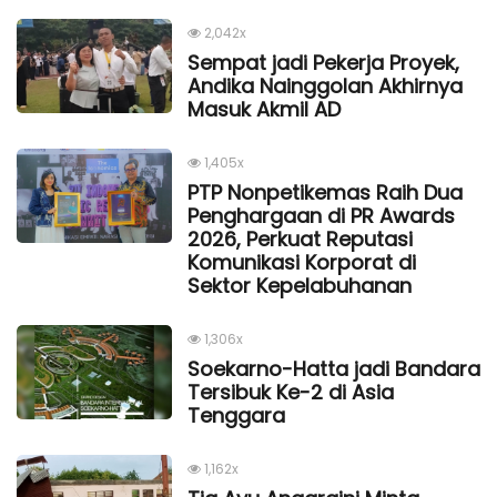
2,042x
Sempat jadi Pekerja Proyek,
Andika Nainggolan Akhirnya
Masuk Akmil AD
1,405x
PTP Nonpetikemas Raih Dua
Penghargaan di PR Awards
2026, Perkuat Reputasi
Komunikasi Korporat di
Sektor Kepelabuhanan
1,306x
Soekarno-Hatta jadi Bandara
Tersibuk Ke-2 di Asia
Tenggara
1,162x