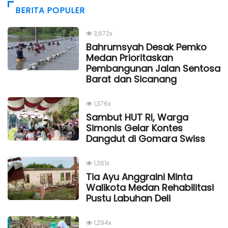
BERITA POPULER
3,672x
Bahrumsyah Desak Pemko
Medan Prioritaskan
Pembangunan Jalan Sentosa
Barat dan Sicanang
1,376x
Sambut HUT RI, Warga
Simonis Gelar Kontes
Dangdut di Gomara Swiss
1,361x
Tia Ayu Anggraini Minta
Walikota Medan Rehabilitasi
Pustu Labuhan Deli
1,294x