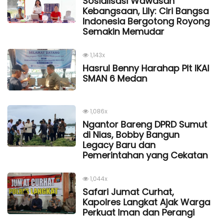
Sosialisasi Wawasan
Kebangsaan, Lily: Ciri Bangsa
Indonesia Bergotong Royong
Semakin Memudar
1,143x
Hasrul Benny Harahap Plt IKAl
SMAN 6 Medan
1,086x
Ngantor Bareng DPRD Sumut
di Nias, Bobby Bangun
Legacy Baru dan
Pemerintahan yang Cekatan
1,044x
Safari Jumat Curhat,
Kapolres Langkat Ajak Warga
Perkuat Iman dan Perangi