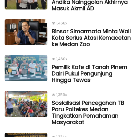
Andika Nainggolan Akhirnya
Masuk Akmil AD
1,468x
Binsar Simarmata Minta Wali
Kota Serius Atasi Kemacetan
ke Medan Zoo
1,460x
Pemilik Kafe di Tanah Pinem
Dairi Pukul Pengunjung
Hingga Tewas
1,359x
Sosialisasi Pencegahan TB
Paru Poltekes Medan
Tingkatkan Pemahaman
Masyarakat
1,334x