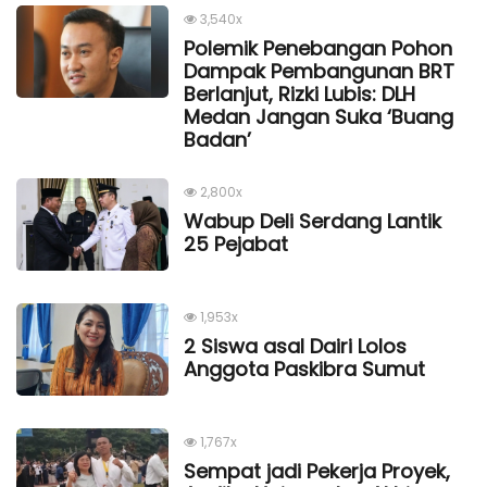
3,540x
Polemik Penebangan Pohon
Dampak Pembangunan BRT
Berlanjut, Rizki Lubis: DLH
Medan Jangan Suka ‘Buang
Badan’
2,800x
Wabup Deli Serdang Lantik
25 Pejabat
1,953x
2 Siswa asal Dairi Lolos
Anggota Paskibra Sumut
1,767x
Sempat jadi Pekerja Proyek,