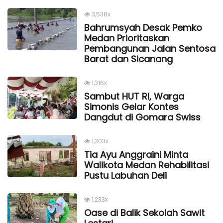
3,538x
Bahrumsyah Desak Pemko
Medan Prioritaskan
Pembangunan Jalan Sentosa
Barat dan Sicanang
1,316x
Sambut HUT RI, Warga
Simonis Gelar Kontes
Dangdut di Gomara Swiss
1,303x
Tia Ayu Anggraini Minta
Walikota Medan Rehabilitasi
Pustu Labuhan Deli
1,233x
Oase di Balik Sekolah Sawit