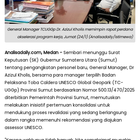
General Manager TCUGGp Dr. Azizul Kholis memimpin rapat perdana
akselerasi program kerja, Jumat (24/1) (Analisadaily/Istimewa)
Analisadaily.com, Medan -
Sembari menunggu Surat
Keputusan (SK) Gubernur Sumatera Utara (Sumut)
tentang pengangkatan personel baru, General Manager, Dr
Azizul Kholis, bersama para manager terpilih Badan
Pelaksana Toba Caldera UNESCO Global Geopark (TC-
UGGp) Provinsi Sumut berdasarkan Nomor 500.13/470/2025
diterbitkan Pemerintah Provinsi Sumut, memutuskan
melakukan inisiatif pertemuan konsolidasi untuk
mendukung proses revalidasi yang sedang berlangsung
dalam rangka memenuhi rekomendasi yang diajukan
assessor UNESCO.
"Karena waktunya tidak banyak, kita semaksimal mungkin