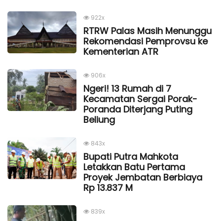
922x
RTRW Palas Masih Menunggu
Rekomendasi Pemprovsu ke
Kementerian ATR
906x
Ngeri! 13 Rumah di 7
Kecamatan Sergai Porak-
Poranda Diterjang Puting
Beliung
843x
Bupati Putra Mahkota
Letakkan Batu Pertama
Proyek Jembatan Berbiaya
Rp 13.837 M
839x