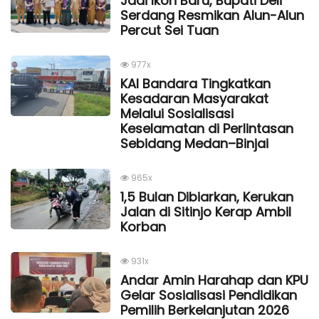
Jadi Ikon Baru, Bupati Deli
Serdang Resmikan Alun-Alun
Percut Sei Tuan
977x
KAI Bandara Tingkatkan
Kesadaran Masyarakat
Melalui Sosialisasi
Keselamatan di Perlintasan
Sebidang Medan–Binjai
965x
1,5 Bulan Dibiarkan, Kerukan
Jalan di Sitinjo Kerap Ambil
Korban
931x
Andar Amin Harahap dan KPU
Gelar Sosialisasi Pendidikan
Pemilih Berkelanjutan 2026