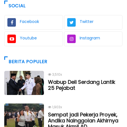
SOCIAL
Facebook
Twitter
Youtube
Instagram
BERITA POPULER
3,510x
Wabup Deli Serdang Lantik
25 Pejabat
1,903x
Sempat jadi Pekerja Proyek,
Andika Nainggolan Akhirnya
Masuk Akmil AD