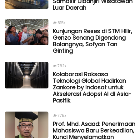
Samosir Dibanjiri Wisatawan
Luar Daerah
815x
Kunjungan Reses di STM Hilir,
Genzo Senang Digendong
Bolangnya, Sofyan Tan
Ginting
782x
Kolaborasi Raksasa
Teknologi Global Hadirkan
Zankore by Indosat untuk
Akselerasi Adopsi AI di Asia-
Pasifik
775x
Prof. Mhd. Asaad: Penerimaan
Mahasiswa Baru Berkeadilan,
Kunci Menyelamatkan