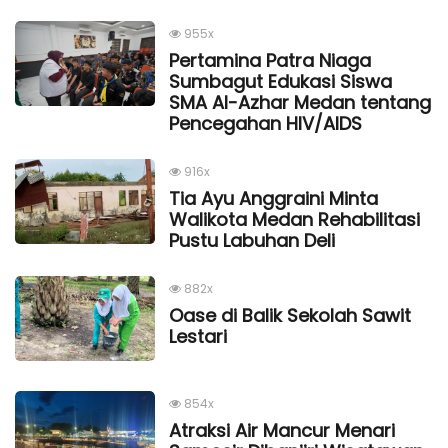
955x
Pertamina Patra Niaga
Sumbagut Edukasi Siswa
SMA Al-Azhar Medan tentang
Pencegahan HIV/AIDS
916x
Tia Ayu Anggraini Minta
Walikota Medan Rehabilitasi
Pustu Labuhan Deli
882x
Oase di Balik Sekolah Sawit
Lestari
854x
Atraksi Air Mancur Menari