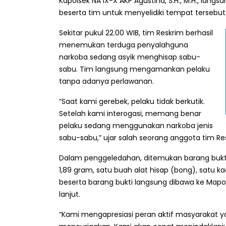
Kapolsek NA IX-X AKP Agustina, S.H., M.H., lang
beserta tim untuk menyelidiki tempat tersebut
Sekitar pukul 22.00 WIB, tim Reskrim berhasil
menemukan terduga penyalahguna
narkoba sedang asyik menghisap sabu-
sabu. Tim langsung mengamankan pelaku
tanpa adanya perlawanan.
“Saat kami gerebek, pelaku tidak berkutik.
Setelah kami interogasi, memang benar
pelaku sedang menggunakan narkoba jenis
sabu-sabu,” ujar salah seorang anggota tim Re
Dalam penggeledahan, ditemukan barang bukti 
1,89 gram, satu buah alat hisap (bong), satu ka
beserta barang bukti langsung dibawa ke Mapo
lanjut.
“Kami mengapresiasi peran aktif masyarakat y