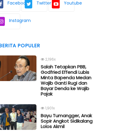
Facebook
Twitter
Youtube
Instagram
BERITA POPULER
2,196x
Salah Tetapkan PBB,
Godfried Effendi Lubis
Minta Bapenda Medan
Wajib Ganti Rugi dan
Bayar Denda ke Wajib
Pajak
1,901x
Bayu Tumangger, Anak
Sopir Angkot Sidikalang
Lolos Akmil