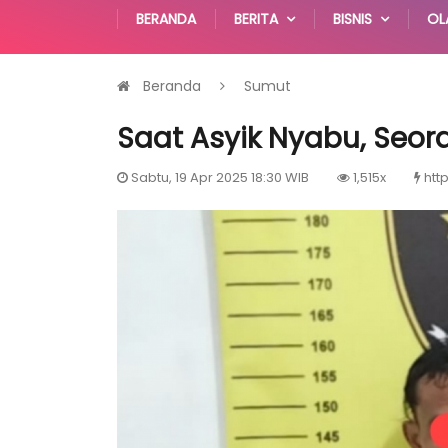
BERANDA
BERITA
BISNIS
OL
Beranda
Sumut
Saat Asyik Nyabu, Seor
Sabtu, 19 Apr 2025 18:30 WIB
1,515x
htt