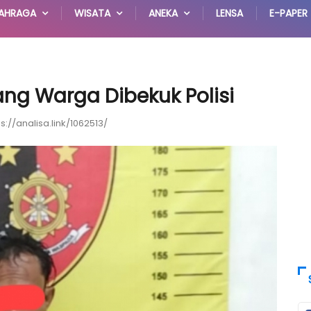
AHRAGA
WISATA
ANEKA
LENSA
E-PAPER
ang Warga Dibekuk Polisi
ps://analisa.link/1062513/