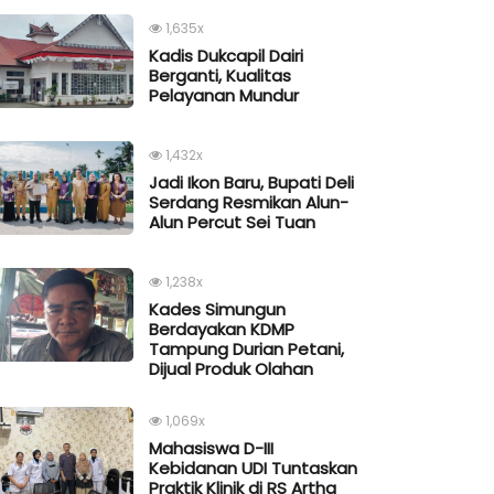
1,635x
Kadis Dukcapil Dairi
Berganti, Kualitas
Pelayanan Mundur
1,432x
Jadi Ikon Baru, Bupati Deli
Serdang Resmikan Alun-
Alun Percut Sei Tuan
1,238x
Kades Simungun
Berdayakan KDMP
Tampung Durian Petani,
Dijual Produk Olahan
1,069x
Mahasiswa D-III
Kebidanan UDI Tuntaskan
Praktik Klinik di RS Artha