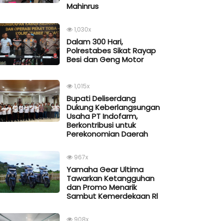
Mahinrus
1,030x
Dalam 300 Hari,
Polrestabes Sikat Rayap
Besi dan Geng Motor
1,015x
Bupati Deliserdang
Dukung Keberlangsungan
Usaha PT Indofarm,
Berkontribusi untuk
Perekonomian Daerah
967x
Yamaha Gear Ultima
Tawarkan Ketangguhan
dan Promo Menarik
Sambut Kemerdekaan Rl
908x