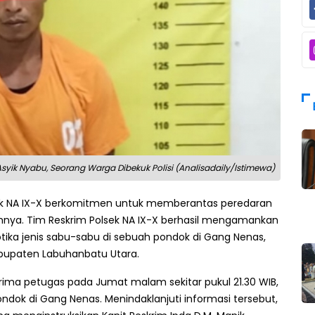
Asyik Nyabu, Seorang Warga Dibekuk Polisi (Analisadaily/Istimewa)
k NA IX-X berkomitmen untuk memberantas peredaran
nya. Tim Reskrim Polsek NA IX-X berhasil mengamankan
tika jenis sabu-sabu di sebuah pondok di Gang Nenas,
bupaten Labuhanbatu Utara.
rima petugas pada Jumat malam sekitar pukul 21.30 WIB,
dok di Gang Nenas. Menindaklanjuti informasi tersebut,