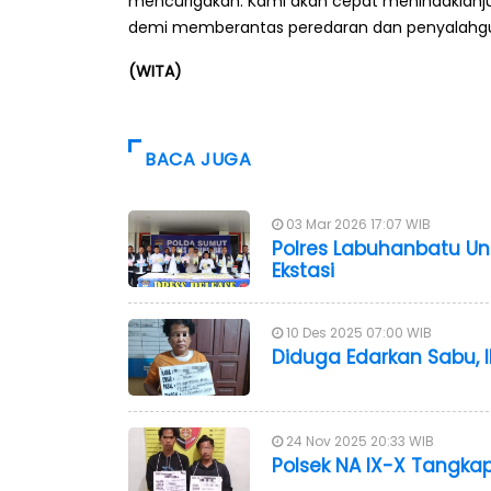
mencurigakan. Kami akan cepat menindaklanjut
demi memberantas peredaran dan penyalahgunaa
(WITA)
BACA JUGA
03 Mar 2026 17:07 WIB
Polres Labuhanbatu Un
Ekstasi
10 Des 2025 07:00 WIB
Diduga Edarkan Sabu, 
24 Nov 2025 20:33 WIB
Polsek NA IX-X Tangka