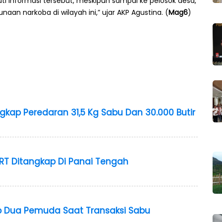
i informasi tersebut, meskipun sampai ke pelosok desa,
n narkoba di wilayah ini,” ujar AKP Agustina. (
Mag6
)
gkap Peredaran 31,5 Kg Sabu Dan 30.000 Butir
IRT Ditangkap Di Panai Tengah
p Dua Pemuda Saat Transaksi Sabu