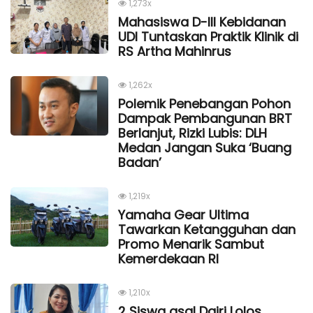
1,273x
Mahasiswa D-III Kebidanan
UDI Tuntaskan Praktik Klinik di
RS Artha Mahinrus
1,262x
Polemik Penebangan Pohon
Dampak Pembangunan BRT
Berlanjut, Rizki Lubis: DLH
Medan Jangan Suka ‘Buang
Badan’
1,219x
Yamaha Gear Ultima
Tawarkan Ketangguhan dan
Promo Menarik Sambut
Kemerdekaan Rl
1,210x
2 Siswa asal Dairi Lolos