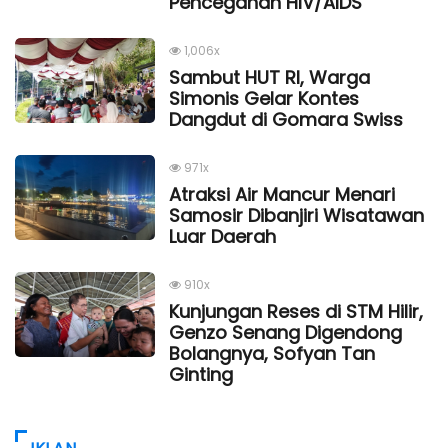
Pencegahan HIV/AIDS
1,006x
Sambut HUT RI, Warga
Simonis Gelar Kontes
Dangdut di Gomara Swiss
971x
Atraksi Air Mancur Menari
Samosir Dibanjiri Wisatawan
Luar Daerah
910x
Kunjungan Reses di STM Hilir,
Genzo Senang Digendong
Bolangnya, Sofyan Tan
Ginting