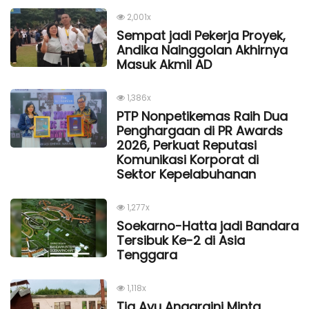
2,001x
Sempat jadi Pekerja Proyek,
Andika Nainggolan Akhirnya
Masuk Akmil AD
1,386x
PTP Nonpetikemas Raih Dua
Penghargaan di PR Awards
2026, Perkuat Reputasi
Komunikasi Korporat di
Sektor Kepelabuhanan
1,277x
Soekarno-Hatta jadi Bandara
Tersibuk Ke-2 di Asia
Tenggara
1,118x
Tia Ayu Anggraini Minta