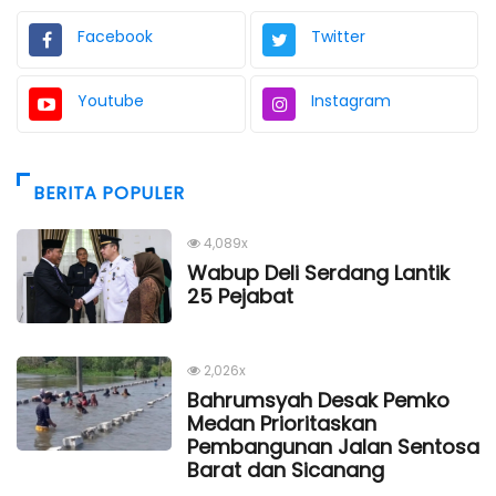
Facebook
Twitter
Youtube
Instagram
BERITA POPULER
4,089x
Wabup Deli Serdang Lantik
25 Pejabat
2,026x
Bahrumsyah Desak Pemko
Medan Prioritaskan
Pembangunan Jalan Sentosa
Barat dan Sicanang