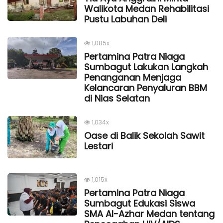
Walikota Medan Rehabilitasi
Pustu Labuhan Deli
1,085x
Pertamina Patra Niaga
Sumbagut Lakukan Langkah
Penanganan Menjaga
Kelancaran Penyaluran BBM
di Nias Selatan
1,034x
Oase di Balik Sekolah Sawit
Lestari
1,015x
Pertamina Patra Niaga
Sumbagut Edukasi Siswa
SMA Al-Azhar Medan tentang