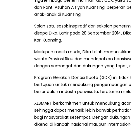
Tiga lembaga penerima manfaat GDK, yaitu SD N
dan Panti Asuhan Aisiyah Kuansing, berperan
anak-anak di Kuansing.
Salah satu sosok inspiratif dari sekolah pene
disapa Dika. Lahir pada 28 September 2014, Dika
Kari Kuansing.
Meskipun masih muda, Dika telah menunjukkan 
wisata Provinsi Riau dan mendapatkan beasis
dengan semangat dan dukungan yang tepat, a
Program Gerakan Donasi Kuota (GDK) ini tidak 
bertujuan untuk mendukung pengembangan pariw
besar dalam industri pariwisata, terutama mela
XLSMART berkomitmen untuk mendukung acara i
sehingga dapat menarik lebih banyak perhati
bagi masyarakat setempat. Dengan dukungan i
dikenal di kancah nasional maupun internasiona