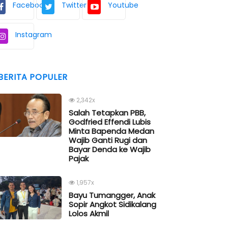
Facebook
Twitter
Youtube
Instagram
BERITA POPULER
2,342x
Salah Tetapkan PBB,
Godfried Effendi Lubis
Minta Bapenda Medan
Wajib Ganti Rugi dan
Bayar Denda ke Wajib
Pajak
1,957x
Bayu Tumangger, Anak
Sopir Angkot Sidikalang
Lolos Akmil