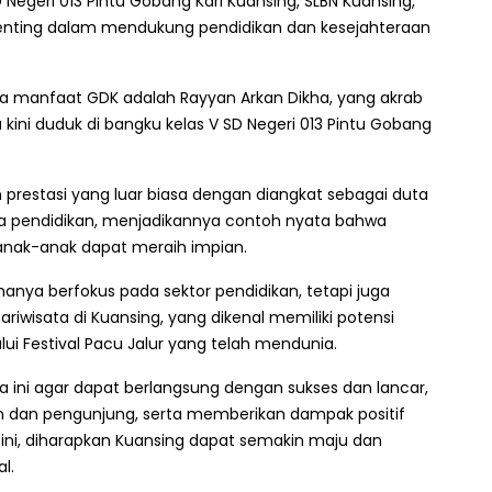
egeri 013 Pintu Gobang Kari Kuansing, SLBN Kuansing,
 penting dalam mendukung pendidikan dan kesejahteraan
rima manfaat GDK adalah Rayyan Arkan Dikha, yang akrab
 kini duduk di bangku kelas V SD Negeri 013 Pintu Gobang
prestasi yang luar biasa dengan diangkat sebagai duta
wa pendidikan, menjadikannya contoh nyata bahwa
nak-anak dapat meraih impian.
hanya berfokus pada sektor pendidikan, tetapi juga
isata di Kuansing, yang dikenal memiliki potensi
lui Festival Pacu Jalur yang telah mendunia.
ni agar dapat berlangsung dengan sukses dan lancar,
an dan pengunjung, serta memberikan dampak positif
ni, diharapkan Kuansing dapat semakin maju dan
l.