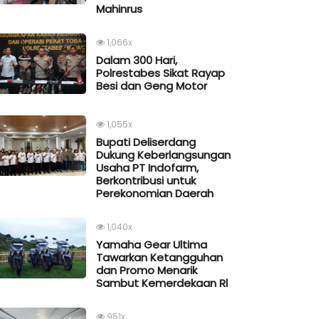
Mahinrus
1,066x
Dalam 300 Hari,
Polrestabes Sikat Rayap
Besi dan Geng Motor
1,055x
Bupati Deliserdang
Dukung Keberlangsungan
Usaha PT Indofarm,
Berkontribusi untuk
Perekonomian Daerah
1,040x
Yamaha Gear Ultima
Tawarkan Ketangguhan
dan Promo Menarik
Sambut Kemerdekaan Rl
951x