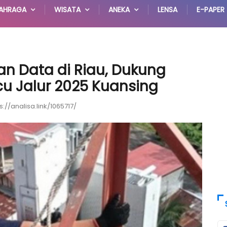
AHRAGA
WISATA
ANEKA
LENSA
E-PAPER
n Data di Riau, Dukung
cu Jalur 2025 Kuansing
s://analisa.link/1065717/