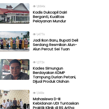
1,694x
Kadis Dukcapil Dairi
Berganti, Kualitas
Pelayanan Mundur
1,477x
Jadi Ikon Baru, Bupati Deli
Serdang Resmikan Alun-
Alun Percut Sei Tuan
1,272x
Kades Simungun
Berdayakan KDMP
Tampung Durian Petani,
Dijual Produk Olahan
1,149x
Mahasiswa D-III
Kebidanan UDI Tuntaskan
Praktik Klinik di RS Artha