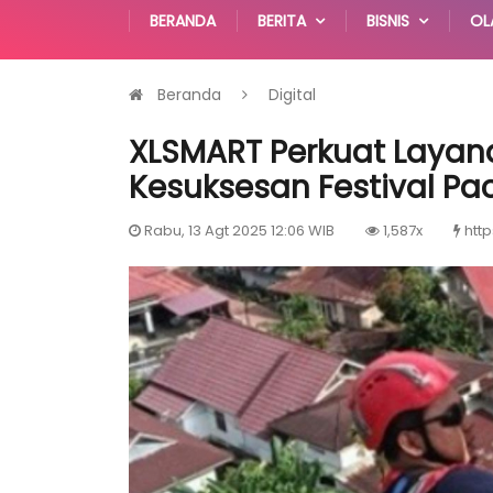
BERANDA
BERITA
BISNIS
OL
Beranda
Digital
XLSMART Perkuat Layana
Kesuksesan Festival Pa
Rabu, 13 Agt 2025 12:06 WIB
1,587x
http