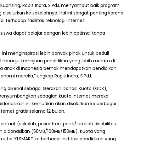
 Kuansing, Ropis Indra, S.Pd.I, menyambut baik program
disalurkan ke sekolahnya. Hal ini sangat penting karena
terhadap fasilitas teknologi internet.
siswa dapat belajar dengan lebih optimal tanpa
ni menginspirasi lebih banyak pihak untuk peduli
l menuju kemajuan pendidikan yang lebih merata di
a anak di Indonesia berhak mendapatkan pendidikan
konomi mereka,” ungkap Ropis Indra, S.Pd.I.
ang dikenal sebagai Gerakan Donasi Kuota (GDK),
menyumbangkan sebagian kuota internet mereka
didonasikan ini kemudian akan disalurkan ke berbagai
ternet gratis selama 12 bulan.
faat (sekolah, pesantren, panti/sekolah disabilitas,
in didonasikan (50MB/100MB/150MB). Kuota yang
router XLSMART ke berbagai institusi pendidikan yang