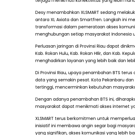
terjaga menikmati konektivitas yang lebih handa
Desy menambahkan XLSMART sedang melakukan 
antara XL Axiata dan Smartfren. Langkah ini 
transformasi dalam pemerataan akses komunika
menghubungan setiap masyarakat Indonesia un
Perluasan jaringan di Provinsi Riau dapat dinikmat
Kab. Rokan Hulu, Kab. Rokan HIlir, dan Kab. Ke
menghadirkan layanan yang lebih baik dan lebi
Di Provinsi Riau, upaya penambahan BTS terus
data yang semakin pesat. Kota Pekanbaru dan
tertinggi, mencerminkan kebutuhan masyarakat 
Dengan adanya penambahan BTS ini, diharapka
masyarakat dapat menikmati akses internet yan
XLSMART terus berkomitmen untuk memperluas c
inisiatif ini membawa angin segar bagi masya
yang signifikan, akses komunikasi yang lebih