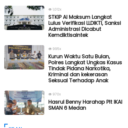
1,012x
STKIP Al Maksum Langkat
Lulus Verifikasi LLDIKTI, Sanksi
Administrasi Dicabut
Kemdiktisaintek
995x
Kurun Waktu Satu Bulan,
Polres Langkat Ungkas Kasus
Tindak Pidana Narkotika,
Kriminal dan kekerasan
Seksual Terhadap Anak
970x
Hasrul Benny Harahap Plt IKAl
SMAN 6 Medan