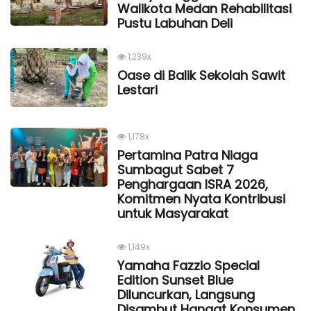
Walikota Medan Rehabilitasi
Pustu Labuhan Deli
1,239x
Oase di Balik Sekolah Sawit
Lestari
1,178x
Pertamina Patra Niaga
Sumbagut Sabet 7
Penghargaan ISRA 2026,
Komitmen Nyata Kontribusi
untuk Masyarakat
1,149x
Yamaha Fazzio Special
Edition Sunset Blue
Diluncurkan, Langsung
Disambut Hangat Konsumen