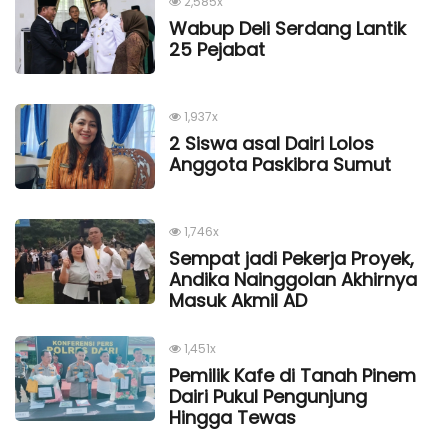
2,585x
Wabup Deli Serdang Lantik
25 Pejabat
1,937x
2 Siswa asal Dairi Lolos
Anggota Paskibra Sumut
1,746x
Sempat jadi Pekerja Proyek,
Andika Nainggolan Akhirnya
Masuk Akmil AD
1,451x
Pemilik Kafe di Tanah Pinem
Dairi Pukul Pengunjung
Hingga Tewas