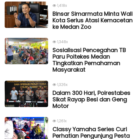
1,418x
Binsar Simarmata Minta Wali
Kota Serius Atasi Kemacetan
ke Medan Zoo
1,348x
Sosialisasi Pencegahan TB
Paru Poltekes Medan
Tingkatkan Pemahaman
Masyarakat
1,326x
Dalam 300 Hari, Polrestabes
Sikat Rayap Besi dan Geng
Motor
1,261x
Classy Yamaha Series Curi
Perhatian Pengunjung Pesta