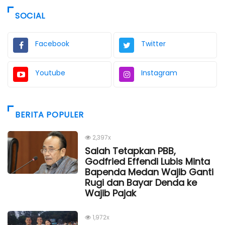
SOCIAL
Facebook
Twitter
Youtube
Instagram
BERITA POPULER
2,397x
Salah Tetapkan PBB,
Godfried Effendi Lubis Minta
Bapenda Medan Wajib Ganti
Rugi dan Bayar Denda ke
Wajib Pajak
1,972x