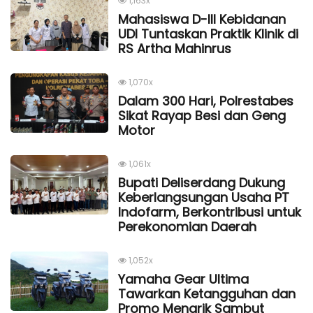
1,163x
Mahasiswa D-III Kebidanan
UDI Tuntaskan Praktik Klinik di
RS Artha Mahinrus
1,070x
Dalam 300 Hari, Polrestabes
Sikat Rayap Besi dan Geng
Motor
1,061x
Bupati Deliserdang Dukung
Keberlangsungan Usaha PT
Indofarm, Berkontribusi untuk
Perekonomian Daerah
1,052x
Yamaha Gear Ultima
Tawarkan Ketangguhan dan
Promo Menarik Sambut