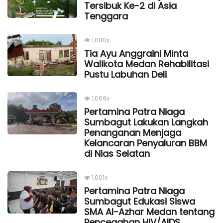
Tersibuk Ke-2 di Asia
Tenggara
1,080x
Tia Ayu Anggraini Minta
Walikota Medan Rehabilitasi
Pustu Labuhan Deli
1,069x
Pertamina Patra Niaga
Sumbagut Lakukan Langkah
Penanganan Menjaga
Kelancaran Penyaluran BBM
di Nias Selatan
1,001x
Pertamina Patra Niaga
Sumbagut Edukasi Siswa
SMA Al-Azhar Medan tentang
Pencegahan HIV/AIDS