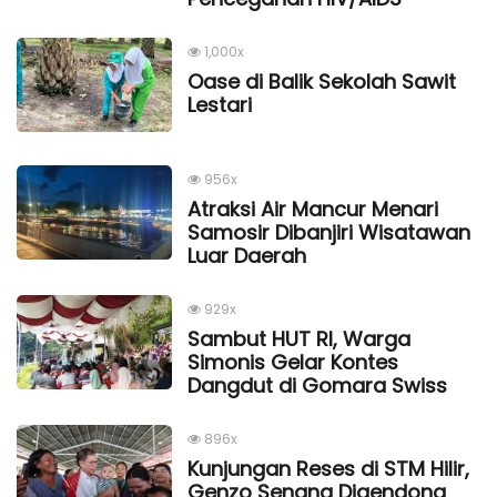
1,000x
Oase di Balik Sekolah Sawit
Lestari
956x
Atraksi Air Mancur Menari
Samosir Dibanjiri Wisatawan
Luar Daerah
929x
Sambut HUT RI, Warga
Simonis Gelar Kontes
Dangdut di Gomara Swiss
896x
Kunjungan Reses di STM Hilir,
Genzo Senang Digendong