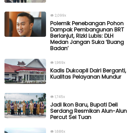
2,099x
Polemik Penebangan Pohon
Dampak Pembangunan BRT
Berlanjut, Rizki Lubis: DLH
Medan Jangan Suka ‘Buang
Badan’
1,969x
Kadis Dukcapil Dairi Berganti,
Kualitas Pelayanan Mundur
1,745x
Jadi Ikon Baru, Bupati Deli
Serdang Resmikan Alun-Alun
Percut Sei Tuan
1,686x