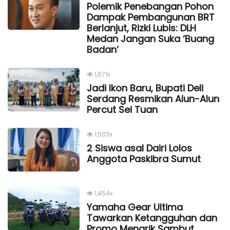
Polemik Penebangan Pohon
Dampak Pembangunan BRT
Berlanjut, Rizki Lubis: DLH
Medan Jangan Suka ‘Buang
Badan’
1,671x
Jadi Ikon Baru, Bupati Deli
Serdang Resmikan Alun-Alun
Percut Sei Tuan
1,503x
2 Siswa asal Dairi Lolos
Anggota Paskibra Sumut
1,454x
Yamaha Gear Ultima
Tawarkan Ketangguhan dan
Promo Menarik Sambut