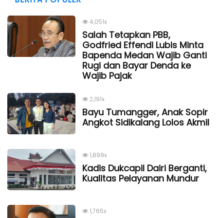
4,051x
Salah Tetapkan PBB,
Godfried Effendi Lubis Minta
Bapenda Medan Wajib Ganti
Rugi dan Bayar Denda ke
Wajib Pajak
2,191x
Bayu Tumangger, Anak Sopir
Angkot Sidikalang Lolos Akmil
1,899x
Kadis Dukcapil Dairi Berganti,
Kualitas Pelayanan Mundur
1,765x