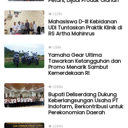
Petani, Dijual Produk Olahan
1,228x
Mahasiswa D-III Kebidanan
UDI Tuntaskan Praktik Klinik di
RS Artha Mahinrus
1,138x
Yamaha Gear Ultima
Tawarkan Ketangguhan dan
Promo Menarik Sambut
Kemerdekaan Rl
1,098x
Bupati Deliserdang Dukung
Keberlangsungan Usaha PT
Indofarm, Berkontribusi untuk
Perekonomian Daerah
1,094x