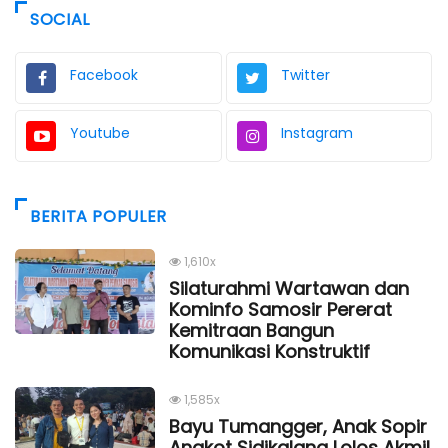
SOCIAL
Facebook
Twitter
Youtube
Instagram
BERITA POPULER
1,610x
Silaturahmi Wartawan dan
Kominfo Samosir Pererat
Kemitraan Bangun
Komunikasi Konstruktif
1,585x
Bayu Tumangger, Anak Sopir
Angkot Sidikalang Lolos Akmil