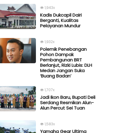
1,943x
Kadis Dukcapil Dairi
Berganti, Kualitas
Pelayanan Mundur
1,932x
Polemik Penebangan
Pohon Dampak
Pembangunan BRT
Berlanjut, Rizki Lubis: DLH
Medan Jangan Suka
‘Buang Badan’
1,707x
Jadi Ikon Baru, Bupati Deli
Serdang Resmikan Alun-
Alun Percut Sei Tuan
1,583x
Yamaha Gear Ultima