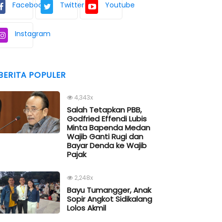
Facebook
Twitter
Youtube
Instagram
BERITA POPULER
4,343x
Salah Tetapkan PBB,
Godfried Effendi Lubis
Minta Bapenda Medan
Wajib Ganti Rugi dan
Bayar Denda ke Wajib
Pajak
2,248x
Bayu Tumangger, Anak
Sopir Angkot Sidikalang
Lolos Akmil