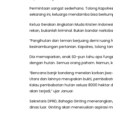
Permintaan sangat sederhana. Tolong Kapolres
sekarang ini, keluarga mendamba bisa berkum
Ketua Gerakan Angkatan Muda Kristen Indones
rekan, bukanlah kriminal. Bukan bandar narkoba.
“Pangihutan dan teman berjuang demi ruang h
kesinambungan pertanian. Kapolres, tolong tan
Dia memaparkan, anak SD-pun tahu apa fungsi 
dengan hutan. Semua orang paham. Namun, keti
“Bencana banjir bandang menelan korban jiwa d
Utara dan lainnya merupakan bukti, pembab
Kalau pembabatan hutan seluas 8000 hektar di
akan terjadi,” ujar Januar.
Sekretaris DPRD, Bahagia Ginting menerangka
dinas luar. Ginting akan meneruskan aspirasi m