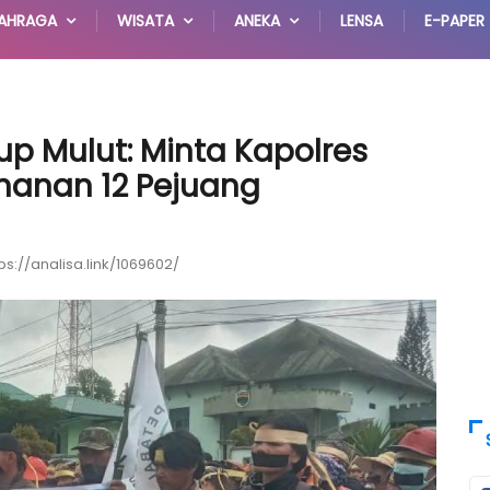
AHRAGA
WISATA
ANEKA
LENSA
E-PAPER
up Mulut: Minta Kapolres
hanan 12 Pejuang
ps://analisa.link/1069602/