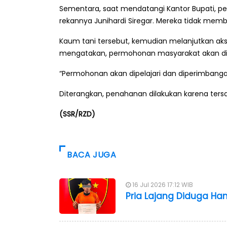
Sementara, saat mendatangi Kantor Bupati, p
rekannya Junihardi Siregar. Mereka tidak memb
Kaum tani tersebut, kemudian melanjutkan aksi k
mengatakan, permohonan masyarakat akan dip
“Permohonan akan dipelajari dan diperimbangak
Diterangkan, penahanan dilakukan karena tersan
(SSR/RZD)
BACA JUGA
16 Jul 2026 17:12 WIB
Pria Lajang Diduga Ha