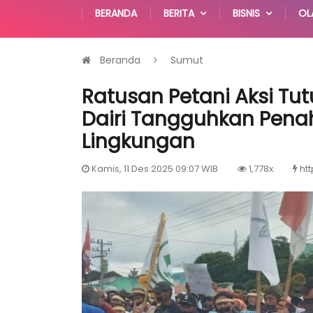
BERANDA
BERITA
BISNIS
OL
Beranda
Sumut
Ratusan Petani Aksi Tut
Dairi Tangguhkan Pena
Lingkungan
Kamis, 11 Des 2025 09:07 WIB
1,778x
htt