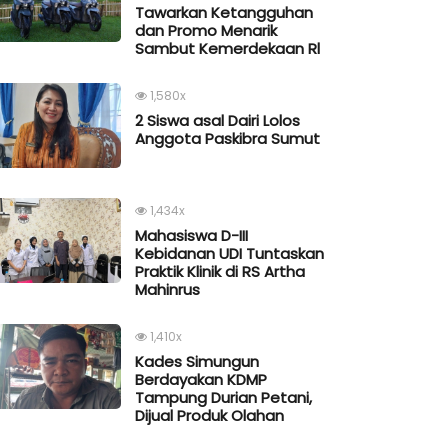
Tawarkan Ketangguhan
dan Promo Menarik
Sambut Kemerdekaan Rl
1,580x
2 Siswa asal Dairi Lolos
Anggota Paskibra Sumut
1,434x
Mahasiswa D-III
Kebidanan UDI Tuntaskan
Praktik Klinik di RS Artha
Mahinrus
1,410x
Kades Simungun
Berdayakan KDMP
Tampung Durian Petani,
Dijual Produk Olahan