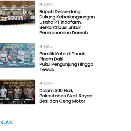
1,194x
Bupati Deliserdang
Dukung Keberlangsungan
Usaha PT Indofarm,
Berkontribusi untuk
Perekonomian Daerah
1,191x
Pemilik Kafe di Tanah
Pinem Dairi
Pukul Pengunjung Hingga
Tewas
1,160x
Dalam 300 Hari,
Polrestabes Sikat Rayap
Besi dan Geng Motor
IKLAN