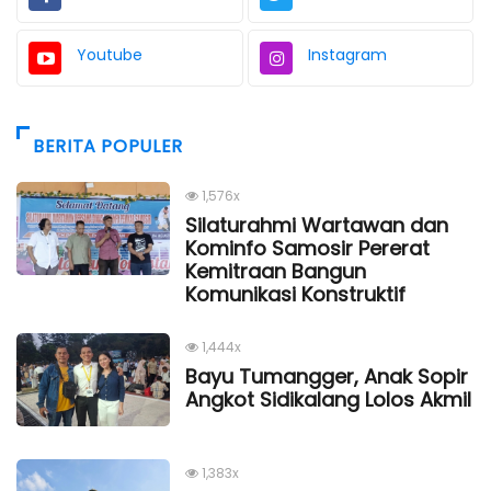
Youtube
Instagram
BERITA POPULER
1,576x
Silaturahmi Wartawan dan
Kominfo Samosir Pererat
Kemitraan Bangun
Komunikasi Konstruktif
1,444x
Bayu Tumangger, Anak Sopir
Angkot Sidikalang Lolos Akmil
1,383x