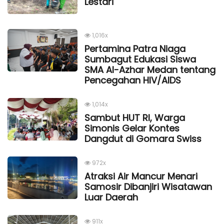
Lestari
1,016x
Pertamina Patra Niaga
Sumbagut Edukasi Siswa
SMA Al-Azhar Medan tentang
Pencegahan HIV/AIDS
1,014x
Sambut HUT RI, Warga
Simonis Gelar Kontes
Dangdut di Gomara Swiss
972x
Atraksi Air Mancur Menari
Samosir Dibanjiri Wisatawan
Luar Daerah
911x