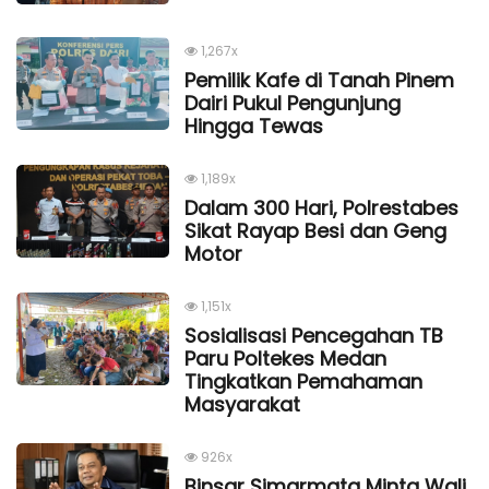
1,267x
Pemilik Kafe di Tanah Pinem
Dairi Pukul Pengunjung
Hingga Tewas
1,189x
Dalam 300 Hari, Polrestabes
Sikat Rayap Besi dan Geng
Motor
1,151x
Sosialisasi Pencegahan TB
Paru Poltekes Medan
Tingkatkan Pemahaman
Masyarakat
926x
Binsar Simarmata Minta Wali