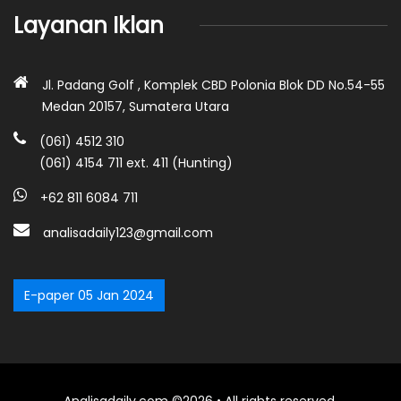
Layanan Iklan
Jl. Padang Golf , Komplek CBD Polonia Blok DD No.54-55
Medan 20157, Sumatera Utara
(061) 4512 310
(061) 4154 711 ext. 411 (Hunting)
+62 811 6084 711
analisadaily123@gmail.com
E-paper 05 Jan 2024
Analisadaily.com ©2026 • All rights reserved.