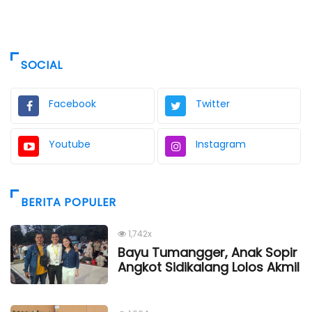
SOCIAL
Facebook
Twitter
Youtube
Instagram
BERITA POPULER
1,742x
Bayu Tumangger, Anak Sopir
Angkot Sidikalang Lolos Akmil