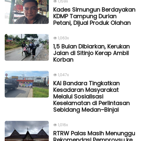
1,159x
Kades Simungun Berdayakan
KDMP Tampung Durian
Petani, Dijual Produk Olahan
1,063x
1,5 Bulan Dibiarkan, Kerukan
Jalan di Sitinjo Kerap Ambil
Korban
1,047x
KAI Bandara Tingkatkan
Kesadaran Masyarakat
Melalui Sosialisasi
Keselamatan di Perlintasan
Sebidang Medan–Binjai
1,016x
RTRW Palas Masih Menunggu
Rekomendasi Pemprovsu ke