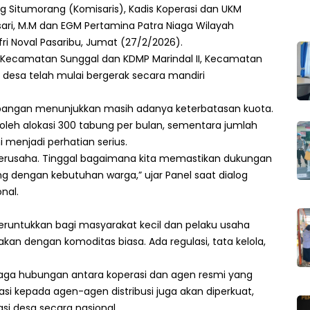
 Situmorang (Komisaris), Kadis Koperasi dan UKM
sari, M.M dan EGM Pertamina Patra Niaga Wilayah
i Noval Pasaribu, Jumat (27/2/2026).
i Kecamatan Sunggal dan KDMP Marindal II, Kecamatan
 desa telah mulai bergerak secara mandiri
 lapangan menunjukkan masih adanya keterbatasan kuota.
leh alokasi 300 tabung per bulan, sementara jumlah
i menjadi perhatian serius.
berusaha. Tinggal bagaimana kita memastikan dukungan
ng dengan kebutuhan warga,” ujar Panel saat dialog
nal.
peruntukkan bagi masyarakat kecil dan pelaku usaha
makan dengan komoditas biasa. Ada regulasi, tata kelola,
aga hubungan antara koperasi dan agen resmi yang
sasi kepada agen-agen distribusi juga akan diperkuat,
asi desa secara nasional.