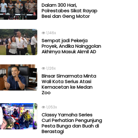
Dalam 300 Hari,
Polrestabes Sikat Rayap
Besi dan Geng Motor
1,146x
Sempat jadi Pekerja
Proyek, Andika Nainggolan
Akhirnya Masuk Akmil AD
1,126x
Binsar Simarmata Minta
Wali Kota Serius Atasi
Kemacetan ke Medan
Zoo
1,053x
Classy Yamaha Series
Curi Perhatian Pengunjung
Pesta Bunga dan Buah di
Berastagi