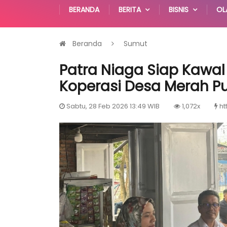
BERANDA
BERITA
BISNIS
OL
Beranda
Sumut
Patra Niaga Siap Kawal 
Koperasi Desa Merah Put
Sabtu, 28 Feb 2026 13:49 WIB
1,072x
ht