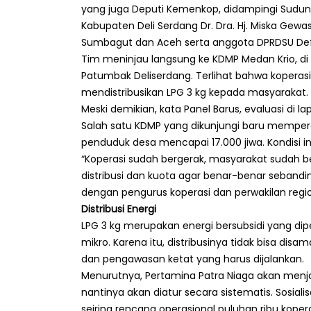
yang juga Deputi Kemenkop, didampingi Sudung
Kabupaten Deli Serdang Dr. Dra. Hj. Miska Gewa
Sumbagut dan Aceh serta anggota DPRDSU Defr
Tim meninjau langsung ke KDMP Medan Krio, d
Patumbak Deliserdang. Terlihat bahwa koperasi
mendistribusikan LPG 3 kg kepada masyarakat.
Meski demikian, kata Panel Barus, evaluasi di
Salah satu KDMP yang dikunjungi baru mempero
penduduk desa mencapai 17.000 jiwa. Kondisi in
“Koperasi sudah bergerak, masyarakat sudah 
distribusi dan kuota agar benar-benar sebandi
dengan pengurus koperasi dan perwakilan regio
Distribusi
Energi
LPG 3 kg merupakan energi bersubsidi yang di
mikro. Karena itu, distribusinya tidak bisa disa
dan pengawasan ketat yang harus dijalankan.
Menurutnya, Pertamina Patra Niaga akan menj
nantinya akan diatur secara sistematis. Sosiali
seiring rencana operasional puluhan ribu koper