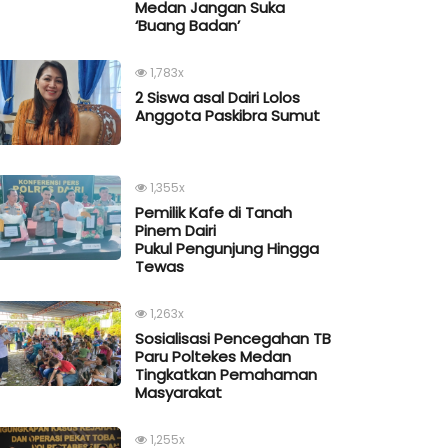
Medan Jangan Suka
‘Buang Badan’
1,783x
2 Siswa asal Dairi Lolos
Anggota Paskibra Sumut
1,355x
Pemilik Kafe di Tanah
Pinem Dairi
Pukul Pengunjung Hingga
Tewas
1,263x
Sosialisasi Pencegahan TB
Paru Poltekes Medan
Tingkatkan Pemahaman
Masyarakat
1,255x