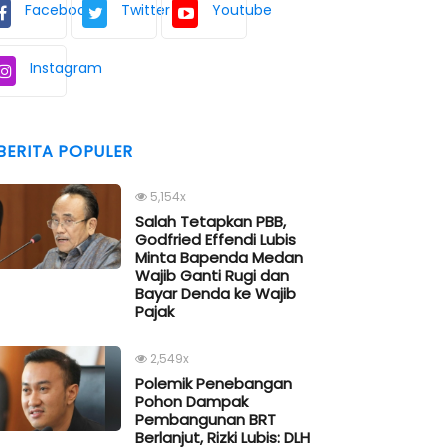
Facebook
Twitter
Youtube
Instagram
BERITA POPULER
5,154x
Salah Tetapkan PBB,
Godfried Effendi Lubis
Minta Bapenda Medan
Wajib Ganti Rugi dan
Bayar Denda ke Wajib
Pajak
2,549x
Polemik Penebangan
Pohon Dampak
Pembangunan BRT
Berlanjut, Rizki Lubis: DLH