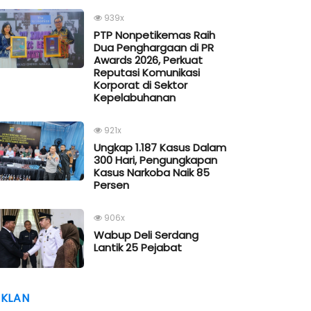
939x
PTP Nonpetikemas Raih
Dua Penghargaan di PR
Awards 2026, Perkuat
Reputasi Komunikasi
Korporat di Sektor
Kepelabuhanan
921x
Ungkap 1.187 Kasus Dalam
300 Hari, Pengungkapan
Kasus Narkoba Naik 85
Persen
906x
Wabup Deli Serdang
Lantik 25 Pejabat
IKLAN