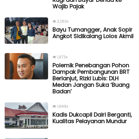
Wajib Pajak
2,262x
Bayu Tumangger, Anak Sopir
Angkot Sidikalang Lolos Akmil
1,973x
Polemik Penebangan Pohon
Dampak Pembangunan BRT
Berlanjut, Rizki Lubis: DLH
Medan Jangan Suka ‘Buang
Badan’
1,949x
Kadis Dukcapil Dairi Berganti,
Kualitas Pelayanan Mundur