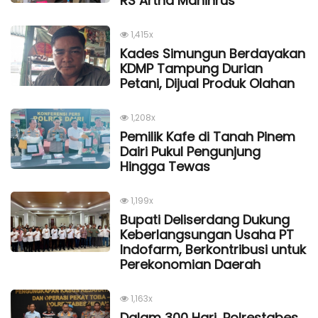
RS Artha Mahinrus
1,415x
Kades Simungun Berdayakan
KDMP Tampung Durian
Petani, Dijual Produk Olahan
1,208x
Pemilik Kafe di Tanah Pinem
Dairi Pukul Pengunjung
Hingga Tewas
1,199x
Bupati Deliserdang Dukung
Keberlangsungan Usaha PT
Indofarm, Berkontribusi untuk
Perekonomian Daerah
1,163x
Dalam 300 Hari, Polrestabes