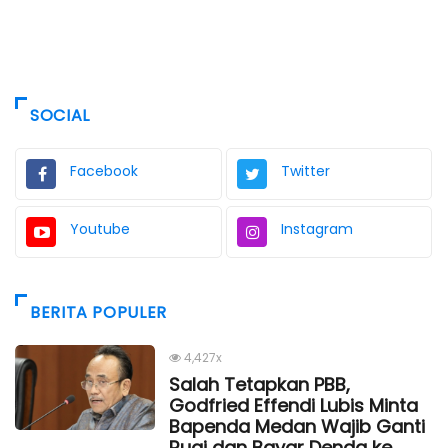
SOCIAL
Facebook
Twitter
Youtube
Instagram
BERITA POPULER
4,427x
Salah Tetapkan PBB,
Godfried Effendi Lubis Minta
Bapenda Medan Wajib Ganti
Rugi dan Bayar Denda ke