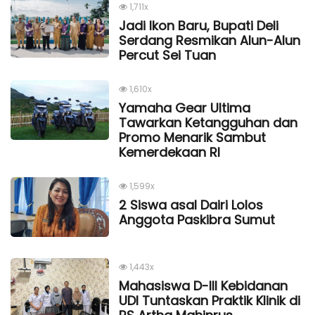
1,711x
Jadi Ikon Baru, Bupati Deli
Serdang Resmikan Alun-Alun
Percut Sei Tuan
1,610x
Yamaha Gear Ultima
Tawarkan Ketangguhan dan
Promo Menarik Sambut
Kemerdekaan Rl
1,599x
2 Siswa asal Dairi Lolos
Anggota Paskibra Sumut
1,443x
Mahasiswa D-III Kebidanan
UDI Tuntaskan Praktik Klinik di