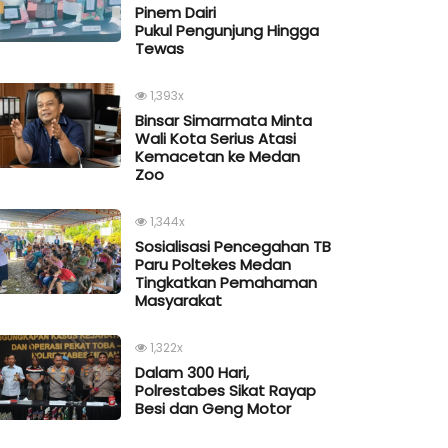
Pinem Dairi
Pukul Pengunjung Hingga
Tewas
1,393x
Binsar Simarmata Minta
Wali Kota Serius Atasi
Kemacetan ke Medan
Zoo
1,344x
Sosialisasi Pencegahan TB
Paru Poltekes Medan
Tingkatkan Pemahaman
Masyarakat
1,322x
Dalam 300 Hari,
Polrestabes Sikat Rayap
Besi dan Geng Motor