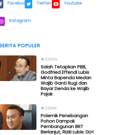
Facebook
Twitter
Youtube
Instagram
BERITA POPULER
5,500x
Salah Tetapkan PBB,
Godfried Effendi Lubis
Minta Bapenda Medan
Wajib Ganti Rugi dan
Bayar Denda ke Wajib
Pajak
3,384x
Polemik Penebangan
Pohon Dampak
Pembangunan BRT
Berlanjut, Rizki Lubis: DLH