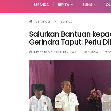
BERANDA
BERITA
BISNIS
OL
Beranda
Sumut
Salurkan Bantuan kepa
Gerindra Taput: Perlu D
Jumat, 01 Mei 2026 19:23 WIB
2,025x
ht