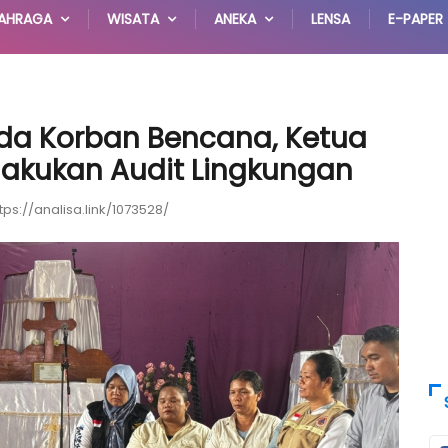
AHRAGA
WISATA
ANEKA
LENSA
E-PAPER
da Korban Bencana, Ketua
ilakukan Audit Lingkungan
tps://analisa.link/1073528/