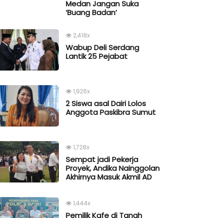
Medan Jangan Suka
‘Buang Badan’
2,418x
Wabup Deli Serdang
Lantik 25 Pejabat
1,926x
2 Siswa asal Dairi Lolos
Anggota Paskibra Sumut
1,728x
Sempat jadi Pekerja
Proyek, Andika Nainggolan
Akhirnya Masuk Akmil AD
1,444x
Pemilik Kafe di Tanah