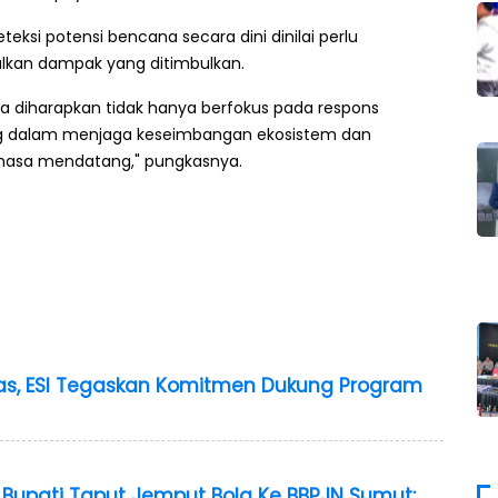
eksi potensi bencana secara dini dinilai perlu
alkan dampak yang ditimbulkan.
a diharapkan tidak hanya berfokus pada respons
ang dalam menjaga keseimbangan ekosistem dan
 masa mendatang," pungkasnya.
itas, ESI Tegaskan Komitmen Dukung Program
 Bupati Taput Jemput Bola Ke BBPJN Sumut: