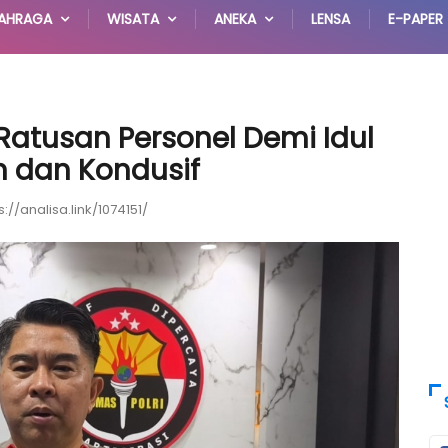
AHRAGA
WISATA
ANEKA
LENSA
E-PAPER
atusan Personel Demi Idul
 dan Kondusif
s://analisa.link/1074151/