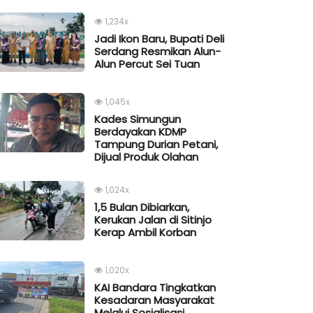
1,234x
Jadi Ikon Baru, Bupati Deli
Serdang Resmikan Alun-
Alun Percut Sei Tuan
1,045x
Kades Simungun
Berdayakan KDMP
Tampung Durian Petani,
Dijual Produk Olahan
1,024x
1,5 Bulan Dibiarkan,
Kerukan Jalan di Sitinjo
Kerap Ambil Korban
1,020x
KAI Bandara Tingkatkan
Kesadaran Masyarakat
Melalui Sosialisasi