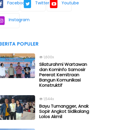
Facebook
Twitter
Youtube
Instagram
BERITA POPULER
1,600x
Silaturahmi Wartawan
dan Kominfo Samosir
Pererat Kemitraan
Bangun Komunikasi
Konstruktif
1,544x
Bayu Tumangger, Anak
Sopir Angkot Sidikalang
Lolos Akmil