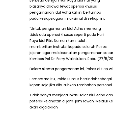
Berbeda dengan Hari Raya Idul Fitri yang
biasanya dikawal lewat operasi khusus,
pengamanan Idul Adha kali ini bertumpu
pada kesiapsiagaan maksimal di setiap lini.
"Untuk pengamanan Idul Adha memang
tidak ada operasi khusus seperti pada Hari
Raya Idul Fitri. Namun kami telah
memberikan instruksi kepada seluruh Polres
jajaran agar melaksanakan pengamanan secara
Kombes Pol Dr. Ferry Walintukan, Rabu (27/5/20
Dalam skema pengamanan ini, Polres di tiap w
Sementara itu, Polda Sumut bertindak sebagai
kapan saja jika dibutuhkan tambahan personel.
Tidak hanya menjaga lokasi salat Idul Adha dan 
potensi kejahatan di jam-jam rawan. Melalui Keg
akan digalakkan.