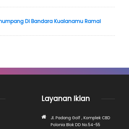
Penumpang Di Bandara Kualanamu Ramai
Layanan Iklan
Jl. Padang Golf , Komplek CBD
Polonia Blok DD No.54-55