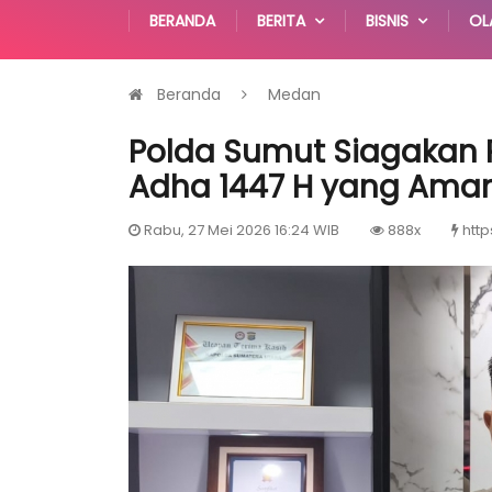
BERANDA
BERITA
BISNIS
OL
Beranda
Medan
Polda Sumut Siagakan R
Adha 1447 H yang Aman
Rabu, 27 Mei 2026 16:24 WIB
888x
http