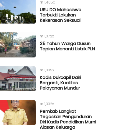
1,405x
USU DO Mahasiswa
Terbukti Lakukan
Kekerasan Seksual
1,372x
35 Tahun Warga Dusun
Tapian Menanti Listrik PLN
1,339x
Kadis Dukcapil Dairi
Berganti, Kualitas
Pelayanan Mundur
1,332x
Pemkab Langkat
Tegaskan Pengunduran
Diri Kadis Pendidikan Murni
Alasan Keluarga