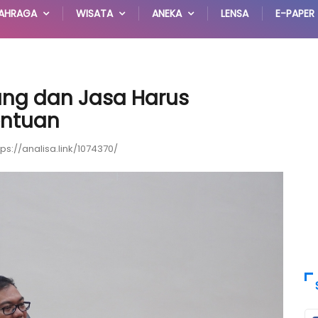
AHRAGA
WISATA
ANEKA
LENSA
E-PAPER
ng dan Jasa Harus
entuan
tps://analisa.link/1074370/