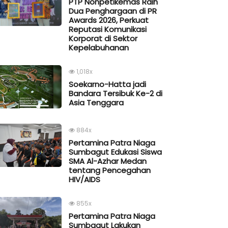
PTP Nonpetikemas Raih
Dua Penghargaan di PR
Awards 2026, Perkuat
Reputasi Komunikasi
Korporat di Sektor
Kepelabuhanan
1,018x
Soekarno-Hatta jadi
Bandara Tersibuk Ke-2 di
Asia Tenggara
884x
Pertamina Patra Niaga
Sumbagut Edukasi Siswa
SMA Al-Azhar Medan
tentang Pencegahan
HIV/AIDS
855x
Pertamina Patra Niaga
Sumbagut Lakukan