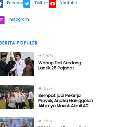
Facebook
Twitter
Youtube
Instagram
BERITA POPULER
3,205x
Wabup Deli Serdang
Lantik 25 Pejabat
1,825x
Sempat jadi Pekerja
Proyek, Andika Nainggolan
Akhirnya Masuk Akmil AD
1,258x