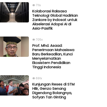
711x
Kolaborasi Raksasa
Teknologi Global Hadirkan
Zankore by Indosat untuk
Akselerasi Adopsi AI di
Asia-Pasifik
705x
Prof. Mhd. Asaad:
Penerimaan Mahasiswa
Baru Berkeadilan, Kunci
Menyelamatkan
Ekosistem Pendidikan
Tinggi Indonesia
691x
Kunjungan Reses di STM
Hilir, Genzo Senang
Digendong Bolangnya,
Sofyan Tan Ginting