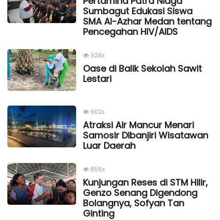
Pertamina Patra Niaga
Sumbagut Edukasi Siswa
SMA Al-Azhar Medan tentang
Pencegahan HIV/AIDS
928x
Oase di Balik Sekolah Sawit
Lestari
902x
Atraksi Air Mancur Menari
Samosir Dibanjiri Wisatawan
Luar Daerah
856x
Kunjungan Reses di STM Hilir,
Genzo Senang Digendong
Bolangnya, Sofyan Tan
Ginting