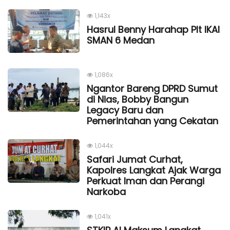
1,143x
Hasrul Benny Harahap Plt IKAl
SMAN 6 Medan
1,086x
Ngantor Bareng DPRD Sumut
di Nias, Bobby Bangun
Legacy Baru dan
Pemerintahan yang Cekatan
1,044x
Safari Jumat Curhat,
Kapolres Langkat Ajak Warga
Perkuat Iman dan Perangi
Narkoba
1,041x