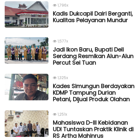
1,796x
Kadis Dukcapil Dairi Berganti,
Kualitas Pelayanan Mundur
1,577x
Jadi Ikon Baru, Bupati Deli
Serdang Resmikan Alun-Alun
Percut Sei Tuan
1,325x
Kades Simungun Berdayakan
KDMP Tampung Durian
Petani, Dijual Produk Olahan
1,251x
Mahasiswa D-III Kebidanan
UDI Tuntaskan Praktik Klinik di
RS Artha Mahinrus