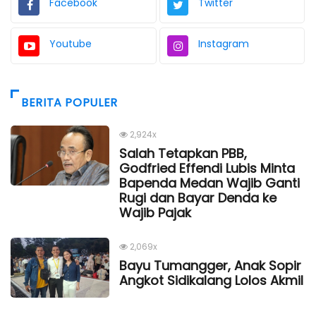
Facebook
Twitter
Youtube
Instagram
BERITA POPULER
2,924x
Salah Tetapkan PBB,
Godfried Effendi Lubis Minta
Bapenda Medan Wajib Ganti
Rugi dan Bayar Denda ke
Wajib Pajak
2,069x
Bayu Tumangger, Anak Sopir
Angkot Sidikalang Lolos Akmil